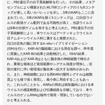
に，PB1遺伝子の分子系統解析を行った。その結果，メタア
センブルにより構築された46,758コンティグのうち8コンテ
ィグが著しく高いカバレッジを示し，3本のKARもここに含
まれていた。3本のKARを除く5コンティグは，口白症ウイ
ルスの新規ゲノム配列である可能性が高く，当該ウイルス
は8本の分節ゲノムを有すると考えられた。PB1遺伝子の分
子系統解析により，本ウイルスはアーティキュラウイルス
目アムヌーンウイルス科に属すると推察された。
2)口白症魚の脳に対するin situハイブリダイゼーション
(ISH)を行い，KAR-Aの脳組織における局在を調べ，昨年度
に実施したKAR-Bの結果と比較検討した。ISHの結果，
KAR-Aおよび KAR-Bはともに脳全体の神経細胞で検出さ
れ，重篤な個体ほど発現範囲やシグナル強度が増加し，症
状の進行に伴い発現域が脳全体へ拡大する傾向がみられ
た。また，神経細胞における両KARの陽性シグナルは細胞
質よりも核で強く発現し，核小体に局在することもあっ
た。これらのことから，KARsの局在は病魚脳内における本
ウイルスの感染動態および伝播経路を示唆しており，本ウ
イルスのゲノムRNAは核内で発現・増加しているのでない
かと考えられる。