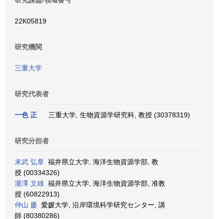
研究課題/領域番号
22K05819
研究機関
三重大学
研究代表者
一色 正
三重大学, 生物資源学研究科, 教授 (30378319)
研究分担者
末武 弘章
福井県立大学, 海洋生物資源学部, 教
授 (00334326)
瀧澤 文雄
福井県立大学, 海洋生物資源学部, 准教
授 (60822913)
仲山 慶
愛媛大学, 沿岸環境科学研究センター, 講
師 (80380286)