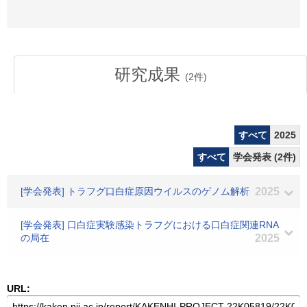
研究成果
(
2
件)
すべて
2025
すべて
学会発表 (2件)
[学会発表] トラフグ口白症原因ウイルスのゲノム解析
2025
[学会発表] 口白症実験感染トラフグにおける口白症関連RNA
の局在
2025
URL: