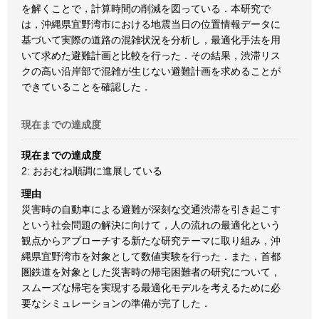
を解くことで，計算時間の削減を図っている．本研究で
は，沖縄県宜野湾市における地震当日の位置情報データに
基づいて実際の道路の混雑状況を分析し，最適化手法を用
いて求めた避難計画と比較を行った．その結果，渋滞リス
クの高い沿岸部で混雑が生じない避難計画を求めることが
できていることを確認した．
現在までの達成度
現在までの達成度
2: おおむね順調に進展している
理由
災害時の自動車による避難が深刻な交通渋滞を引き起こす
という社会問題の解決に向けて，人の流れの最適化という
観点からアプローチする新たな研究テーマに取り組み，沖
縄県宜野湾市を対象として数値実験を行った．また，首都
圏鉄道を対象とした災害時の帰宅困難者の研究について，
スムーズな帰宅を実現する最適化モデルを考えるために必
要なシミュレーションの準備が完了した．