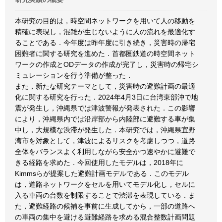
本研究の目的は，時空間ネットワークを用いて人の移動を
精確に表現し，混雑が生じないように人の流れを最適化す
ることである．今年度は昨年度に引き続き，災害時の帰宅
困難者に関する研究を進めた．首都圏鉄道の時空間ネット
ワークの作成とODデータの作成が完了し，災害時の帰宅シ
ミュレーションを行う準備が整った．
また，新たな研究テーマとして，災害時の避難計画の最適
化に関する研究を行った．2024年4月3日に台湾東部沖で地
震が発生し，沖縄県では津波警報が発表された．この影響
により，沖縄県内では沿岸部から内陸部に避難する車が集
中し，大規模な渋滞が発生した．本研究では，沖縄県宜野
湾市を対象として，津波によるリスクを考慮しつつ，道路
全体をバランスよく利用しながら安全かつ速やかに避難で
きる経路を求めた．今回使用したモデルは，2018年に
Kimmsらが提案した避難計画モデルである．このモデル
は，道路ネットワークをセルを用いてモデル化し，セルに
入る車両の台数を制限することで渋滞を表現している．ま
た，避難経路の候補を事前に生成してから，一部の道路へ
の車両の集中を避ける避難経路を求める混合整数計画問題