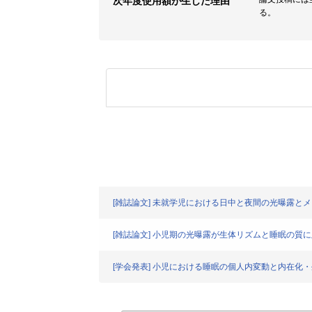
次年度使用額が生じた理由
る。
[雑誌論文] 未就学児における日中と夜間の光曝露と
[雑誌論文] 小児期の光曝露が生体リズムと睡眠の質
[学会発表] 小児における睡眠の個人内変動と内在化