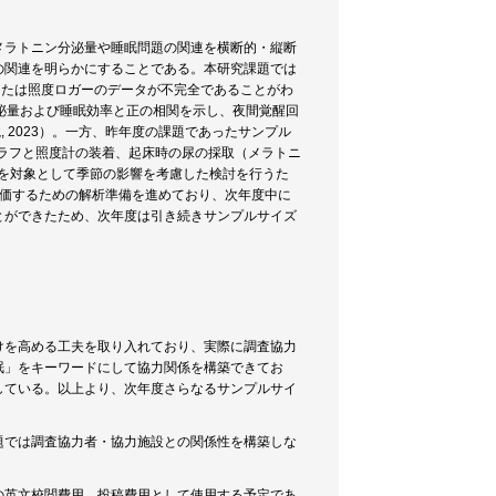
メラトニン分泌量や睡眠問題の関連を横断的・縦断
の関連を明らかにすることである。本研究課題では
または照度ロガーのデータが不完全であることがわ
泌量および睡眠効率と正の相関を示し、夜間覚醒回
 2023）。一方、昨年度の課題であったサンプル
グラフと照度計の装着、起床時の尿の採取（メラトニ
上の39名を対象として季節の影響を考慮した検討を行うた
評価するための解析準備を進めており、次年度中に
とができたため、次年度は引き続きサンプルサイズ
けを高める工夫を取り入れており、実際に調査協力
眠」をキーワードにして協力関係を構築できてお
している。以上より、次年度さらなるサンプルサイ
題では調査協力者・協力施設との関係性を構築しな
の英文校閲費用、投稿費用として使用する予定であ