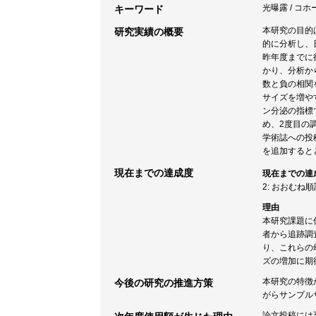
光曝露 / コホー
キーワード
本研究の目的
研究実績の概要
的に分析し、
昨年度までに
かり、分析か
数と負の相関
サイズを増や
ン分泌の指標で
め、2度目の
学術誌への投
を追加すると
現在までの達成度
現在までの達
2: おおむね
理由
本研究課題に
者から追跡調
り、これらの
ズの増加に期
本研究の特徴
今後の研究の推進方策
がらサンプル
論文投稿には