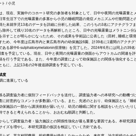
ト / 小児
は、現在、実施中のコホート研究の参加者を対象として、日中や夜間の光曝露量と
日常生活下での光曝露量の多寡から小児の睡眠問題の発症メカニズムや行動問題と
得た未就学児13名のデータを詳細に分析した結果、このうちの3名にアクチグラフ
ら除外して残り10名のデータを再解析したところ、日中の光曝露量はメラトニン分
を示すことが明らかになったため、その成果を学術誌に公表した（田村., 睡眠と環境,
すため、今年度は広島市内と東広島市内の幼保施設6園、計39名に1週間のアクチ
ある尿中6-sulphatoxymelatonin排泄物）を完了した。2024年6月には同
調査を予定している。現在、日中と夜間の光曝露量の側面からアウトカムの関連を
稿を行う予定である。また、今年度の調査によって幼保施設との関係を強化するこ
ともに、上記13名の2年後追跡調査を予定している。
成度
順調に進展している
係る調査協力者に個別フィードバックを送付し、調査協力者への本研究への動機づ
査に好意的なコメントが多数届いている。また、先述のとおり、幼保施設とも「睡
幼保施設の一部から講演依頼が届いたり、幼児の睡眠に関する相談をいただいたり
待できると考えられることから、おおむね順調と判断した。
からして調査協力者・協力施設との関係性強化が最も重要な要因である。本研究課
サイズを増やし、本研究課題の仮説を検証していく方針である。
至らず、英文校閲費用、投稿費用が発生しなかったため。来年度、論文投稿のため