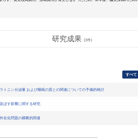
研究成果
(
3
件)
すべて
メラトニン分泌量 および睡眠の質との関連についての予備的検討
に及ぼす影響に関する研究.
・外在化問題の横断的関連