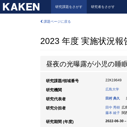
研究課題をさがす
研究者をさがす
課題ページに戻る
2023 年度 実施状況
昼夜の光曝露が小児の睡
22K19649
研究課題/領域番号
広島大学
研究機関
田村 典久
広
研究代表者
田中 秀樹
広島
研究分担者
藤本 綾子
関西
2022-06-30 –
研究期間 (年度)