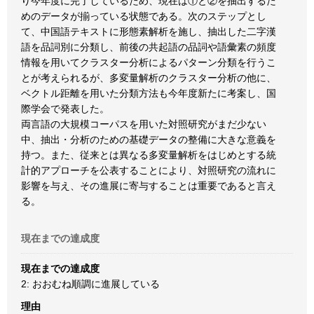
り今年度に完了しているため、現在は①と②を抽出するた
めのデータが揃っている状態である。次のステップとし
て、中国語テキストに形態素解析を施し、抽出した二字漢
語を品詞別に分類し、前後の共起語の品詞や語彙素の頻度
情報を用いてクラスター分析によるパターン分類を行うこ
とが考えられるが、多変量解析のクラスター分析の他に、
ベクトル距離を用いた分類方法も今年度新たに考案し、国
際学会で発表した。
両言語の大規模コーパスを用いた対照研究がまだ少ない
中、抽出・分析のための基礎データの整備に大きな意義を
持つ。また、従来とは異なる多変量解析をはじめとする統
計的アプローチを公表することにより、対照研究の流れに
影響を与え、その進展に寄与することは重要であると言え
る。
現在までの達成度
現在までの達成度
2: おおむね順調に進展している
理由