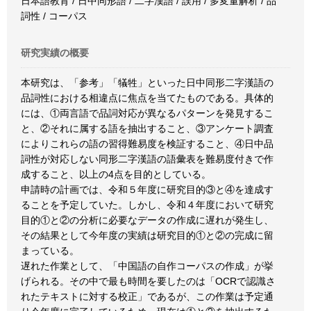
日本語教育 / 日中同形語 / 二字漢語 / 誤用 / 多変量解析 / 品
詞性 / コーパス
研究実績の概要
本研究は、「参考」「犠牲」といった日中同形二字漢語の
品詞性における相違点に焦点を当てたものである。具体的
には、①両言語で品詞対応が異なるパターンを発見するこ
と、②それに属する語を抽出すること、③アンケート調査
によりこれらの語の習得難易度を検証すること、④日中品
詞性が対応しない同形二字漢語の語彙表を難易度付きで作
成すること、以上の4点を目的としている。
申請時の計画では、令和５年度に研究目的③と④を達成す
ることを予定していた。しかし、令和４年度において研究
目的①と②の分析に必要なデータの作成に遅れが発生し、
その結果として今年度の実績は研究目的①と②の完成に留
まっている。
遅れた作業として、「中国語の自作コーパスの作成」が挙
げられる。その中で最も時間を要したのは「OCRで認識さ
れたテキストに対する校正」であるが、この作業は予定通