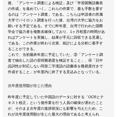
後、「アンケート調査による検証」及び「学習困難語彙表
の作成」を進めていく。これらの作業で、最も手数を要す
るのは「アンケート調査」である。こちらは申請者の所属
大学でバイロット調査を行った後、台湾の大学に協力をお
願いする予定である。すでに昨年度、台湾で行われた国際
学会で協力者を複数名確保しており、1ヶ月程度の時間があ
ればアンケートを実施し、結果が手元に回収できる見通し
である。この作業が終わり次第、統計による分析に着手す
ることができる。
これで、当初最終年度に予定していた、③「アンケート調
査で抽出した語の習得難易度を検証すること」、④「日中
品詞性が対応しない同形二字漢語の語彙表を難易度付きで
作成すること」が年度内に終了する見込みとなっている。
次年度使用額が生じた理由
昨年度に予定していた中国語のデータに対する「OCRとテ
キスト校正」という後作業を行う人員の確保が遅れたこと
が、そのまま次年度の進捗状況にも影響を与えたため、こ
れが次年度使用額が生じた最大の理由であると考えられ