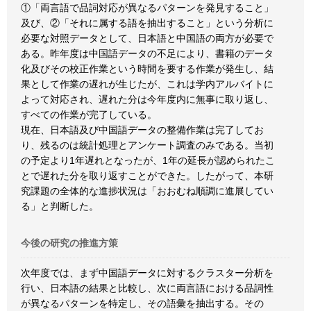
①「両言語で品詞対応が異なるパターンを発見すること」
及び、②「それに属する語を抽出すること」という分析に
必要な対照データとして、日本語と中国語の両方が必要で
ある。昨年度は中国語データの不足により、書籍のデータ
化及びその校正作業という時間を要する作業が発生し、結
果として作業の遅れが生じたが、これは学内アルバイトに
よって対応され、遅れた分は今年度内に無事に取り返し、
すべての作業が完了している。
現在、日本語及び中国語データの整備作業は完了してお
り、残るのは統計処理とアンケート調査のみである。当初
の予定より1年遅れとなったが、1年の延長が認められたこ
とで遅れた分を取り返すことができた。したがって、本研
究課題の全体的な進捗状況は「おおむね順調に進展してい
る」と判断した。
今後の研究の推進方策
次年度では、まず中国語データに対するクラスター分析を
行い、日本語の結果と比較し、次に両言語における品詞性
が異なるパターンを特定し、その語彙を抽出する。その