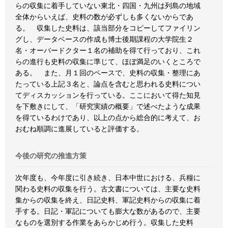
らの収集に着手していない東北・四国・九州は列島の地域
全体からいえば、史料の数が必ずしも多くないからであ
る。 収集した史料は、該当部分をコピーしてファイリン
グし、データベースの作成も博士後期課程の大学院生２
名・オーバードクター１名の補助を得て行っており、これ
らの進行も史料の収集に準じて、ほぼ満足のいくところで
ある。 また、月１回のペースで、史料の収集・整理にあ
たっている上記３名と、論点を含むと思われる史料につい
てディスカッションを行っている。ここにおいて得た知見
を下敷きにして、「研究実績の概要」で述べたような成果
を得ているわけであり、以上の点から総合的に考えて、お
おむね順調に進展していると評価する。
今後の研究の推進方策
次年度も、今年度に引き続き、日本中世における、兵糧に
関わる史料の収集を行う。古文書については、主要な史料
集からの収集を終え、日記史料、軍記史料からの収集に着
手する。日記・軍記についても膨大な数があるので、主要
なものを選別する作業をあらかじめ行う。収集した史料