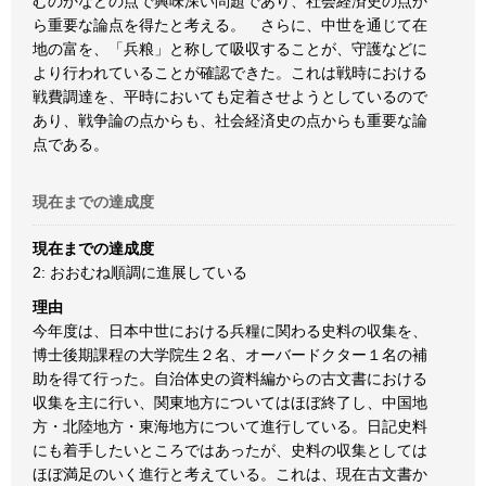
むのかなどの点で興味深い問題であり、社会経済史の点か
ら重要な論点を得たと考える。 さらに、中世を通じて在
地の富を、「兵粮」と称して吸収することが、守護などに
より行われていることが確認できた。これは戦時における
戦費調達を、平時においても定着させようとしているので
あり、戦争論の点からも、社会経済史の点からも重要な論
点である。
現在までの達成度
現在までの達成度
2: おおむね順調に進展している
理由
今年度は、日本中世における兵糧に関わる史料の収集を、
博士後期課程の大学院生２名、オーバードクター１名の補
助を得て行った。自治体史の資料編からの古文書における
収集を主に行い、関東地方についてはほぼ終了し、中国地
方・北陸地方・東海地方について進行している。日記史料
にも着手したいところではあったが、史料の収集としては
ほぼ満足のいく進行と考えている。これは、現在古文書か