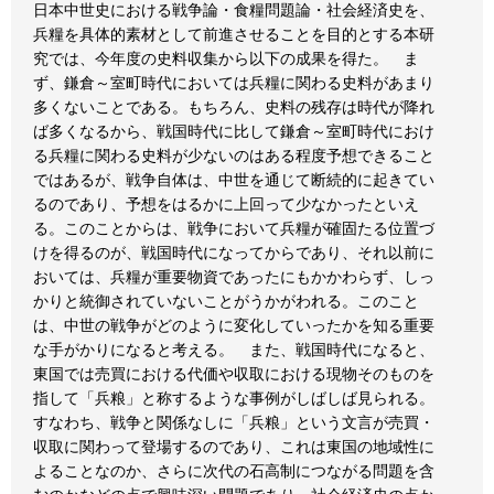
日本中世史における戦争論・食糧問題論・社会経済史を、
兵糧を具体的素材として前進させることを目的とする本研
究では、今年度の史料収集から以下の成果を得た。 ま
ず、鎌倉～室町時代においては兵糧に関わる史料があまり
多くないことである。もちろん、史料の残存は時代が降れ
ば多くなるから、戦国時代に比して鎌倉～室町時代におけ
る兵糧に関わる史料が少ないのはある程度予想できること
ではあるが、戦争自体は、中世を通じて断続的に起きてい
るのであり、予想をはるかに上回って少なかったといえ
る。このことからは、戦争において兵糧が確固たる位置づ
けを得るのが、戦国時代になってからであり、それ以前に
おいては、兵糧が重要物資であったにもかかわらず、しっ
かりと統御されていないことがうかがわれる。このこと
は、中世の戦争がどのように変化していったかを知る重要
な手がかりになると考える。 また、戦国時代になると、
東国では売買における代価や収取における現物そのものを
指して「兵粮」と称するような事例がしばしば見られる。
すなわち、戦争と関係なしに「兵粮」という文言が売買・
収取に関わって登場するのであり、これは東国の地域性に
よることなのか、さらに次代の石高制につながる問題を含