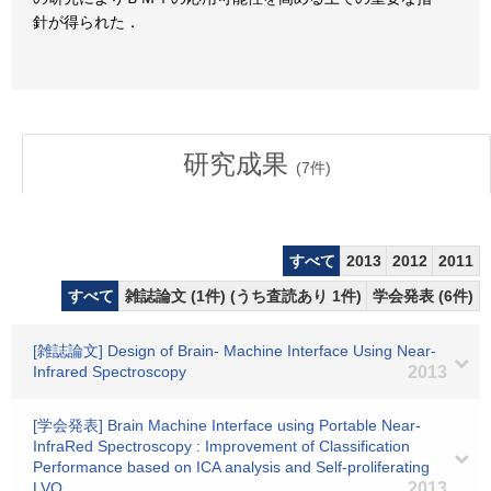
針が得られた．
研究成果
(
7
件)
すべて
2013
2012
2011
すべて
雑誌論文 (1件) (うち査読あり 1件)
学会発表 (6件)
[雑誌論文] Design of Brain- Machine Interface Using Near-
Infrared Spectroscopy
2013
[学会発表] Brain Machine Interface using Portable Near-
InfraRed Spectroscopy : Improvement of Classification
Performance based on ICA analysis and Self-proliferating
LVQ
2013