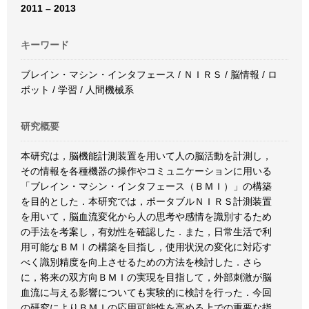
2011 – 2013
キーワード
ブレイン・マシン・インタフェース / ＮＩＲＳ / 脳情報 / ロ
ボット / 学習 / 人間機械系
研究概要
本研究は，脳機能計測装置を用いて人の脳活動を計測し，
その情報を各種機器の操作やコミュニケーションに用いる
「ブレイン・マシン・インタフェース（ＢＭＩ）」の構築
を目的とした．本研究では，ポータブルＮＩＲＳ計測装置
を用いて，脳血流変化から人の思考や感情を識別するため
の手法を考案し，有効性を確認した．また，日常生活で利
用可能なＢＭＩの構築を目指し，使用状況の変化に対応す
べく識別精度を向上させるための方法を検討した．さら
に，将来の双方向ＢＭＩの実現を目指して，外部刺激が脳
血流に与える影響についても実験的に検討を行った．今回
の研究によりＢＭＩの応用可能性を高める上での重要な指