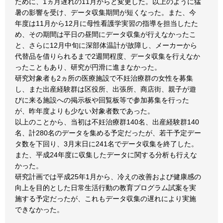
ために、1ヵ月遅れの11月からと変更した。以上のように猛
暑の影響を受け、データ収集期間が短くなった。また、今
年度は11月から12月に母性看護学実習の指導を担当したた
め、その期間は平日の昼間にデータ収集が行えなかったこ
と、さらに12月中旬に深部体温計が故障し、メーカーから
代替品を借りられるまで2週間程度、データ収集を行えなか
ったこともあり、研究が円滑に進まなかった。
研究対象者も2ヵ所の医療施設で不妊治療群の女性を募集
し、また出産経験群は区役所、出張所、商店街、親子が遊
びに来る施設への掲示板や回覧板等で参加募集を行った
が、昨年度よりも少ない対象者数であった。
以上のことから、当初は不妊治療群140名、出産経験群140
名、計280名のデータを集める予定だったが、若干予定デー
タ数を下回り、3月末日に241名でデータ収集を終了した。
また、平成24年度に収集したデータに関する分析も行えな
かった。
研究計画では平成25年1月から、冷えの改善および健康感の
向上を目的とした日常生活行動の教育プログラム試案を実
施する予定だったが、これもデータ収集の遅れにより実施
できなかった。