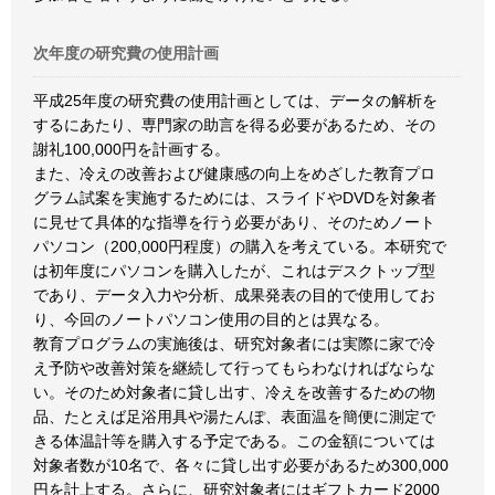
次年度の研究費の使用計画
平成25年度の研究費の使用計画としては、データの解析を
するにあたり、専門家の助言を得る必要があるため、その
謝礼100,000円を計画する。
また、冷えの改善および健康感の向上をめざした教育プロ
グラム試案を実施するためには、スライドやDVDを対象者
に見せて具体的な指導を行う必要があり、そのためノート
パソコン（200,000円程度）の購入を考えている。本研究で
は初年度にパソコンを購入したが、これはデスクトップ型
であり、データ入力や分析、成果発表の目的で使用してお
り、今回のノートパソコン使用の目的とは異なる。
教育プログラムの実施後は、研究対象者には実際に家で冷
え予防や改善対策を継続して行ってもらわなければならな
い。そのため対象者に貸し出す、冷えを改善するための物
品、たとえば足浴用具や湯たんぽ、表面温を簡便に測定で
きる体温計等を購入する予定である。この金額については
対象者数が10名で、各々に貸し出す必要があるため300,000
円を計上する。さらに、研究対象者にはギフトカード2000