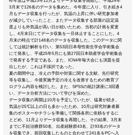
昨年度は平成23年12月よりデータ収集を開始し、平成24年
3月末で126名のデータを集めた。今年度に入り、引き続き4
月もデータ収集を行ったが、気温の上昇に伴い研究参加者
が減少していったこと、またデータ収集する部屋の設定温
度よりも外気温が高い日が続いたため、当初の計画を変更
し、4月末日にてデータ収集を一旦休止することにした。4
月末の時点で計148名のデータを収集した。このデータに関
しては統計解析を行い、第53回日本母性衛生学会学術集会
にて発表し、平成25年5月にも第27回日本助産学会学術集会
で発表する予定である。また、ICN4年毎大会にも演題を提
出したが、これは不採択であった。
夏の期間中は、冷えの予防や対策に関する文献、先行研究
等を収集し、今後実施予定の冷えを改善するための教育プ
ログラム内容を検討した。また、SPSSの統計講座に3回通
い、データ分析方法について学びを深めた。
データ収集の再開は10月を予定していたが、猛暑が続き、
気温が25℃以上の日も多かったため、10月は研究対象者募
集のポスターやチラシを準備して関係各所に依頼をするに
とどめ、11月よりデータ収集を再開した。その結果、3月末
までに不妊治療群50名、出産経験群43名、計93名のデータ
を収集でき、前回収集したものと合わせて241名をPCへ入