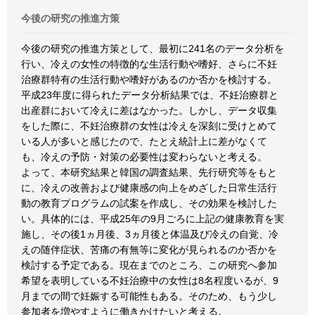
今後の研究の推進方策
今後の研究の推進方策として、最初に241名のデータ分析を
行い、冷えの女性の特徴的な生活行動や嗜好、さらに不妊
治療群特有の生活行動や嗜好があるのか否かを検討する。
平成23年度に得られたデータ分析結果では、不妊治療群と
出産群において冷えに差はなかった。しかし、データ収集
をした際に、不妊治療群の女性は冷えを深刻に受けとめて
いる人が多いと感じたので、たとえ統計上に差がなくて
も、冷えの予防・対策の必要性は変わらないと考える。
よって、本研究結果と韓国の調査結果、先行研究等をもと
に、冷えの改善および健康感の向上をめざした日常生活行
動の教育プログラムの試案を作成し、その効果を検討した
い。具体的には、平成25年の9月ごろに上記の健康教育を実
施し、その後1ヵ月後、3ヵ月後と体温及び冷えの自覚、冷
えの随伴症状、苦痛の有無等に変化が見られるのか否かを
検討する予定である。現在までのところ、この研究へ参加
希望を表明している不妊治療中の女性は8名程度いるが、9
月までの間で妊娠する可能性もある。そのため、もう少し
参加者を増やすように働きかけたいと考える。