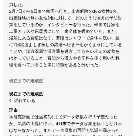
力した。
2月7日から9日まで韓国へ行き、出産経験のある女性3名、
出産経験の無い女性2名に対して、どのような冷えの予防対
策をしているのか、インタビューを行った。韓国では家を
二重ガラスや床暖房にして、家全体を暖めていた。また、
湯船に入る習慣はなく、普段はシャワーで身体を洗い、週
に2回程度よもぎ蒸しの銭湯へ行き汗をかくようにしている
ことや、漢方薬局で漢方薬を処方してもらい冷えの改善を
はかっていること、普段から漢方や香辛料を多く用いた料
理を食べていること等に特徴があると分かった。
現在までの達成度
現在までの達成度
4: 遅れている
理由
本研究計画では当初5月までデータ収集を行う予定だった
が、気温の上昇に伴い、4月末でデータ収集を休止しなけれ
ばならなかった。またデータ収集の再開も気温が高かった