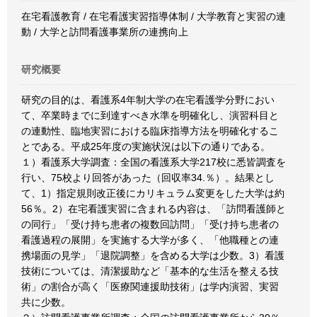
在宅看護教育 / 在宅看護実習指導体制 / 大学教育と実習の連
動 / 大学と訪問看護事業所の連携向上
研究概要
研究の目的は、看護系4年制大学の在宅看護学分野におい
て、卒業時までに到達すべき水準を明確化し、演習科目と
の連動性、臨地実習における臨床指導方法を明確化するこ
とである。平成25年度の実施状況は以下の通りである。
１）看護系大学調査：全国の看護系大学217校に悉皆調査を
行い、75校より回答があった（回収率34.％）。結果とし
て、1）指定規則改正後にカリキュラム変更をした大学は約
56％。2）在宅看護実習に含まれる内容は、「訪問看護師と
の同行」「受け持ち患者の複数回訪問」「受け持ち患者の
看護過程の展開」を実施する大学が多く、「他職種との連
携場面の見学」「退院調整」を含める大学は少数。3）看護
技術については、清潔援助など「基本的な生活を整える技
術」の割合が高く「医療関連援助技術」は学内演習、実習
共に少数。