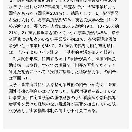
２）訪問看護事業所調査：全国の訪問看護事業所から30％
水準で抽出した2237事業所に調査を行い、634事業所より
回答があった（回収率28.3％）。結果として、1）在宅実習
を受け入れている事業所が約60％、実習受入学校数は1～2
校が約43％、受入のべ人数は10人未満約19％、10～20人約
21％。2）実習担当者を置いていない事業所が約48％、指導
者研修に参加者のいない事業所が約51％、在宅看護論履修
者がいない事業所が43％。3）実習で指導可能な技術項目
は、「バイタルサイン測定」「基本的生活を整える技術」
「対人関係形成」に関する項目の割合が高く、医療関連援
助技術」は少数。すべての項目で「指導が可能である」と
答えた割合に比べて「実際に指導した経験がある」の割合
は下回った。
大学・事業所共に生活を整える技術の割合いが高く、医療
関連技術の割合いは少なかった。臨床指導者を置いていな
い事業所、在宅看護論の履修経験のない看護師や臨床指導
者研修を受けた経験のない看護師が実習を担当している現
状があり、実習指導体制の向上が不可欠である。