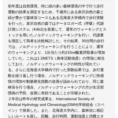
初年度は自然環境、特に緑の多い森林環境の中で行う歩行
運動の効果を測定するため、千歳市にある泉沢自然の森と
緑が豊かで森林浴コースもある北海道大学構内で歩行実験
を行った。泉沢自然の森ではデータロガー式（呼吸）代謝
計測システム（K4b2)を装着して、通常のウォーキングとス
トックを用いたノルディックウォーキングを行い、代謝量
を測定して両者を比較検討した。その結果、30分間の歩行
では、ノルディックウォーキングを行うことにより、通常
のウォーキングより、1分当たり約210ml酸素摂取量が増加
していた。これは1.2METS（身体活動強度）の増強に相当
しており、ノルディックウォーキングの特性が現れてい
る。さらに北海道大学構内で行った実験結果では、歩行運
動を繰り返し行う場合、ノルディックウォーキングに快感
情の増加や動脈硬化指数の改善が認められており、同じ森
林浴を行う場合、ノルディックウォーキングの方が生活習
慣病の予防、改善に有効であることが示唆された。
２年目は昨年の研究成果を、International Society of
Medical Hydrology and Climatology(ISMH)学術総会（スペ
イン）で発表した。また、北海道大学内に、森林浴に相応
しいルートを探し、距離、歩行時間、運動強度と消費エネ