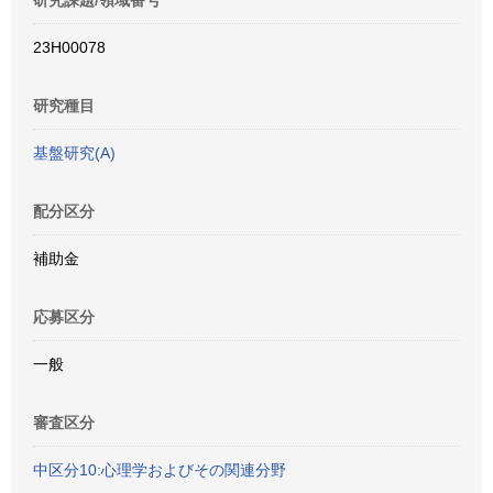
研究課題/領域番号
23H00078
研究種目
基盤研究(A)
配分区分
補助金
応募区分
一般
審査区分
中区分10:心理学およびその関連分野