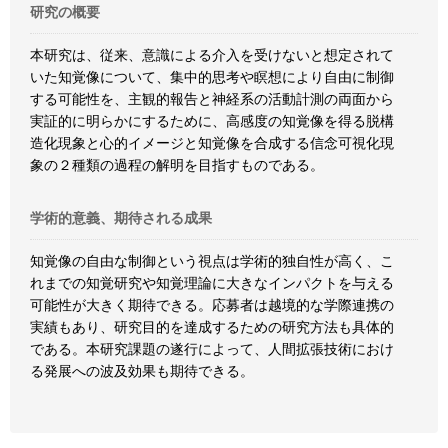
研究の概要
本研究は、従来、意識による介入を受けないと想定されて
いた知覚像について、集中的思考や瞑想により自由に制御
する可能性を、主観的報告と神経系の活動計測の両面から
実証的に明らかにするために、高感度の知覚像を得る脱構
造化現象と心的イメージと知覚像を合成する信念可視化現
象の２種類の過程の解明を目指すものである。
学術的意義、期待される成果
知覚像の自由な制御という視点は学術的独自性が高く、こ
れまでの知覚研究や知覚理論に大きなインパクトを与える
可能性が大きく期待できる。応募者は越境的な学際連携の
実績もあり、研究目的を達成するための研究方法も具体的
である。本研究課題の遂行によって、人間拡張技術におけ
る発展への波及効果も期待できる。