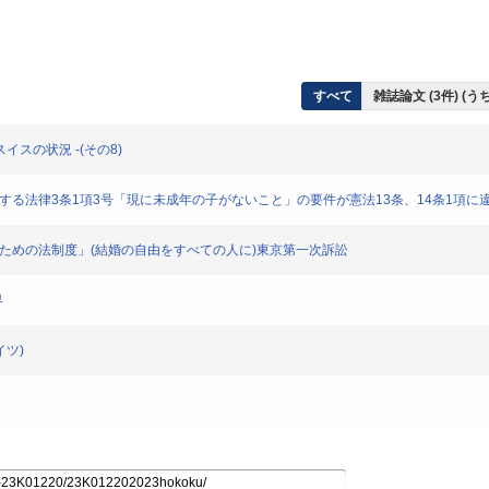
すべて
雑誌論文 (3件) (
イスの状況 -(その8)
関する法律3条1項3号「現に未成年の子がないこと」の要件が憲法13条、14条1項
るための法制度」(結婚の自由をすべての人に)東京第一次訴訟
界
イツ)