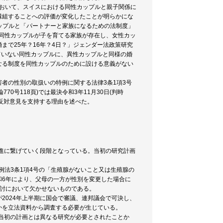
7頁において、スイスにおける同性カップルと親子関係に
縁組することへの評価が変化したことが明らかにな
性カップルと「パートナーと家族になるための法制度」
、同判決が同性カップルが子を育てる家族が存在し、女性カッ
で25年？16年？4日？」ジェンダー法政策研究
れていない同性カップルに、異性カップルと同様の婚
なる制度を同性カップルのために設ける意義がない
者の性別の取扱いの特例に関する法律3条1項3号
0号118頁)では最決令和3年11月30日(判時
る反対意見を支持する理由を述べた。
推進に繋げていく段階となっている。当初の研究計画
特例法3条1項4号の「生殖腺がないこと又は生殖腺の
和6年により、父母の一方が性別を変更した場合に
検討において欠かせないものである。
2024年上半期に国会で審議、連邦議会で可決し、
かを立法資料から調査する必要が生じている。
ら当初の計画とは異なる研究が必要とされたことか