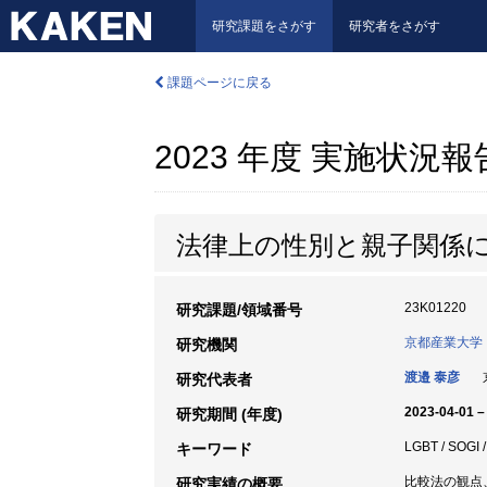
研究課題をさがす
研究者をさがす
課題ページに戻る
2023 年度 実施状況
法律上の性別と親子関係
23K01220
研究課題/領域番号
京都産業大学
研究機関
渡邉 泰彦
京
研究代表者
2023-04-01 –
研究期間 (年度)
LGBT / SO
キーワード
比較法の観点
研究実績の概要