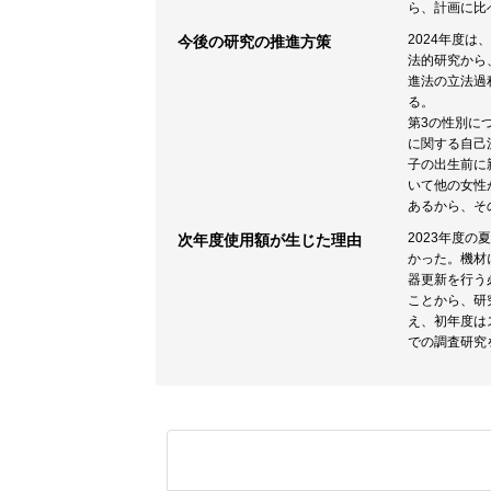
ら、計画に比
2024年度
今後の研究の推進方策
法的研究から
進法の立法過
る。
第3の性別に
に関する自己
子の出生前に
いて他の女性
あるから、そ
2023年度
次年度使用額が生じた理由
かった。機材
器更新を行う
ことから、研
え、初年度は
での調査研究