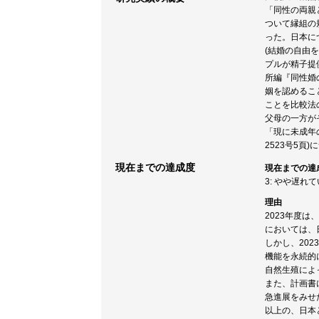
「同性の両親と
ついて縁組の
った。日本に
(結婚の自由を
プルが精子提
所編『同性婚
姻を認めるこ
ことを比較法
父母の一方が
「現に未成年の
2523号5
現在までの達成度
現在までの達
3: やや遅れ
理由
2023年度
においては、
しかし、20
機能を永続的
自然生殖によ
また、計画書
急進展をみせ
以上の、日本