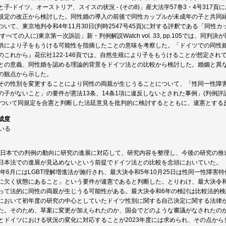
子-ドイツ、オーストリア、スイスの状況 - (その8)」産大法学57巻3・4号31
規定の改正から検討した。同性婚の導入の前後で同性カップルが未成年の子と共同
ついて、東京地判令和4年11月30日(判時2547号45頁)に対する評釈である「同
すべての人に)東京第一次訴訟」新・判例解説Watch vol. 33, pp.105では
供により子をもうける可能性を指摘したことの意味を考察した。「ドイツでの同性婚ま
のこれから』花伝社122-146頁では、自然生殖により子をもうけることが想定さ
との意義、同性婚を認める理論的背景をドイツ法との比較から検討した。婚姻と異
の観点から示した。
その性別を変更することにより同性の両親が生じうることについて、「性同一性障害
子がないこと」の要件が憲法13条、14条1項に違反しないとされた事例」(判例評論77
頁)について同規定を合憲と判断した法廷意見を批判的に検討するとともに、違憲とす
成度
ている
は、日本での判例の動向に研究の進展に対応して、研究内容を整理し、今後の研究の
日本法での進展が見込めないという前提でドイツ法との比較を念頭においていた。
23年6月にはLGBT理解増進法が施行され、最大決令和5年10月25日は性同一性障害
に欠く状態にあること」という要件が違憲であると判断した。とりわけ、最大決令
って法的に同性の両親が生じうる可能性がある。最大決令和6年の検討は比較法的
において初年度の研究の中心としていたドイツ性別に関する自己決定に関する法律が
た。そのため、草案に変更が加えられたのか、国会でどのような審議がなされたの
とドイツにおける状況の変化に対応することが2023年度には求められ、その点か