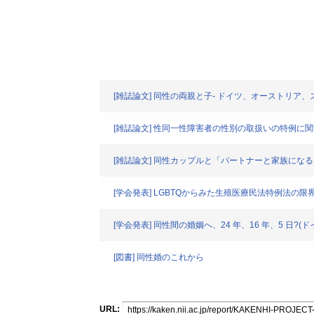
[雑誌論文] 同性の両親と子- ドイツ、オーストリア、ス
[雑誌論文] 性同一性障害者の性別の取扱いの特例に
[雑誌論文] 同性カップルと「パートナーと家族にな
[学会発表] LGBTQからみた生殖医療民法特例法の限
[学会発表] 同性間の婚姻へ、24 年、16 年、5 日?(ド
[図書] 同性婚のこれから
URL: