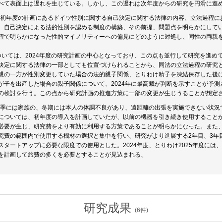
べて表面上は遅れを生じている。しかし、この遅れは次年度からの研究を円滑に進
は、初年度の計画にあるドイツ性別に関する自己決定に関する法律の内容、立法過程
、自己決定による法的性別を認める制度の構築、その前提、問題点を明らかにしてい
程で明らかになった性的マイノリティーへの偏見にどのように対処し、同性の両親
ついては、2024年度の研究計画の中心となっており、この点も並行して研究を進め
決定に関する法律の一部としても位置づけられることから、同法の立法過程の研究
親の一方が性別変更していた場合の法的親子関係、とりわけ精子を凍結保存した後
が子を出産した場合の親子関係について、2024年に最高裁が判断を示すことが予
の検討を行う。この点から研究計画の推進方策に一部の変更が生じうることが想定
の夏季には家族の、冬期には本人の体調不良があり、遠距離の出張を実施できない状
については、初年度の導入を計画していたが、以前の機器を引き続き使用することが
必要が生じ、研究費をより有効に利用する方策であることが明らかになった。また
究費の範囲内で使用する機材の選択と集中を行い、研究がより進展する2年目、3年
スタートアップに必要な限度での使用とした。2024年度、とりわけ2025年度に
を計画して旅費の多くを必要とすることが見込まれる、
研究成果
(
6
件)