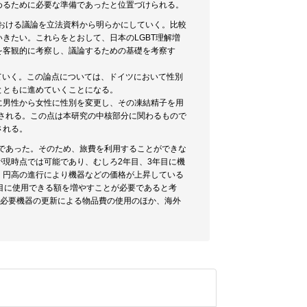
めるために必要な準備であったと位置づけられる。
における議論を立法資料から明らかにしていく。比較
きたい。これらをとおして、日本のLGBT理解増
を客観的に考察し、議論するための基礎を考察す
ていく。この論点については、ドイツにおいて性別
とともに進めていくことになる。
に男性から女性に性別を変更し、その凍結精子を用
測される。この点は本研究の中核部分に関わるもので
される。
況であった。そのため、旅費を利用することができな
現時点では可能であり、むしろ2年目、3年目に機
、円高の進行により機器などの価格が上昇している
目に使用できる額を増やすことが必要であると考
は、必要機器の更新による物品費の使用のほか、海外