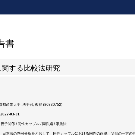
報告書
に関する比較法研究
都産業大学, 法学部, 教授 (80330752)
 2027-03-31
GI / 親子関係 / 同性カップル / 同性婚 / 家族法
、日本法の判例分析をとおして、同性カップルにおける同性の両親、父母の一方の