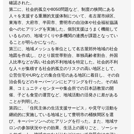
確認された。
第二に、社会的孤立や8050問題など、制度の狭間にある
人々を支援する重層的支援体制について、名古屋市緑区、
東海市、大府市、半田市、豊明市の自治体や社会福祉協議
会へのヒアリングを実施した。個別支援はうまく機能して
いるものの、地域づくりや多機関の連携が課題となってい
ることが明らかになった。
第三に、地域メッシュを単位として名古屋郊外地域の社会
地図を作成し、ひとり親世帯割合、単独高齢者割合、外国
人比率などが高い社会的不利地域を特定した。社会的不利
な人々が集積する社会的孤立のリスクの高い地区として、
公営住宅やURなどの集合住宅のある地区に着目し、その自
治会長などのキーパーソンにヒアリングを行った。その結
果、コミュニティセンターや集会所での日本語教室の開
催、子ども食堂の運営など、地域活動の活発さに差がある
ことが判明した。
第四に、「住民主体の生活支援サービス」や見守り活動を
継続的に実施している地域として豊明市の桶狭間区を選
び、キーパーソンへのヒアリングを行った。また、地域サ
ロンの参加状況やその効果、生活上の困りごと、ソーシャ