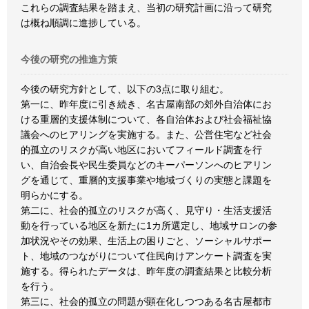
これらの調査結果を踏まえ、当初の研究計画に沿って研究
は概ね順調に進捗している。
今後の研究の推進方策
今後の研究方針として、以下の3点に取り組む。
第一に、昨年度に引き続き、名古屋南部の郊外自治体にお
ける重層的支援体制について、各自治体および社会福祉協
議会へのヒアリングを実施する。また、公営住宅など社会
的孤立のリスクが高い地区においてフィールド調査を行
い、自治会長や民生委員などのキーパーソンへのヒアリン
グを通じて、重層的支援事業や地域づくりの実態と課題を
明らかにする。
第二に、社会的孤立のリスクが高く、見守り・生活支援活
動を行っている地区を新たに1カ所選定し、地域サロンの参
加状況やその効果、生活上の困りごと、ソーシャルサポー
ト、地域のつながりについて住民向けアンケート調査を実
施する。得られたデータは、昨年度の調査結果と比較分析
を行う。
第三に、社会的孤立の問題が顕在化しつつある名古屋都市