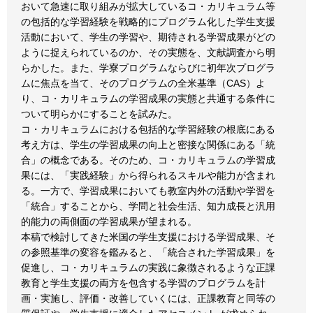
おいて急速に取り組みが拡大しているコ・カリキュラム等
の包括的な学習経験を戦略的にプログラム化した学生支援
活動において、学生の学習や、期待される学習成果がどの
ように捉えられているのか、その実態を、文献調査から明
らかした。また、学寮プログラムならびに初年次プログラ
ムに焦点を当て、そのプログラムの全米基準（CAS）よ
り、コ・カリキュラムの学習成果の実態と共通する条件に
ついて明らかにすることを試みた。
コ・カリキュラムにおける包括的な学習経験の根底にある
考え方は、学生の学習成果の向上と密接な関係にある「統
合」の概念である。そのため、コ・カリキュラムの学習成
果には、「実践経験」から得られるスキルや能力が含まれ
る。一方で、学習成果においても教室内外の活動や学習を
「統合」することから、学問と社会生活、知力成長と汎用
的能力の両側面の学習成果が望まれる。
本稿で検討してきた米国の学生支援における学習成果、そ
の参照基準の変容を鑑みると、「統合された学習成果」を
促進し、コ・カリキュラムの実践に象徴されるような正課
教育と学生支援の両方を包含する学習のプログラムを計
画・実施し、評価・改善していくには、正課教育と同等の