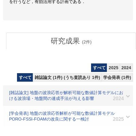
を行うなど，有効活用する計画である．
研究成果
(
2
件)
すべて
2025
2024
すべて
雑誌論文 (1件) (うち査読あり 1件)
学会発表 (1件)
[雑誌論文] 地盤の波浪応答が解析可能な数値計算モデルにお
ける波浪場・地盤間の連成手法が与える影響
2024
[学会発表] 地盤の波浪応答解析が可能な数値計算モデル
PORO-FSSI-FOAMの改良に関する一検討
2025