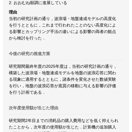
2: おおむね順調に進展している
理由
当初の研究計画の通り，波浪場・地盤連成モデルの高度化
を行うとともに，これまで行われたことのない高度化によ
る影響とカップリング手法の違いによる影響の両者の観点
から検討を行った．
今後の研究の推進方策
研究期間最終年度の2025年度は，当初の研究計画の通り，
構築した波浪場・地盤連成モデルを地盤の波浪応答に関わ
る現象に適用するとともに，諸条件を変化させた数値実験
を行い，地盤の波浪応答が底質の移動に与える影響の評価
を行う計画である．
次年度使用額が生じた理由
研究期間2年目までの消耗品の購入費用などを低く抑えられ
たことから，次年度の使用額が生じた．計算機の追加購入