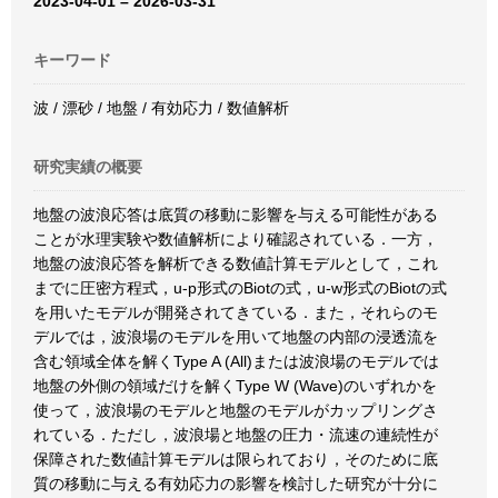
2023-04-01 – 2026-03-31
キーワード
波 / 漂砂 / 地盤 / 有効応力 / 数値解析
研究実績の概要
地盤の波浪応答は底質の移動に影響を与える可能性がある
ことが水理実験や数値解析により確認されている．一方，
地盤の波浪応答を解析できる数値計算モデルとして，これ
までに圧密方程式，u-p形式のBiotの式，u-w形式のBiotの式
を用いたモデルが開発されてきている．また，それらのモ
デルでは，波浪場のモデルを用いて地盤の内部の浸透流を
含む領域全体を解くType A (All)または波浪場のモデルでは
地盤の外側の領域だけを解くType W (Wave)のいずれかを
使って，波浪場のモデルと地盤のモデルがカップリングさ
れている．ただし，波浪場と地盤の圧力・流速の連続性が
保障された数値計算モデルは限られており，そのために底
質の移動に与える有効応力の影響を検討した研究が十分に