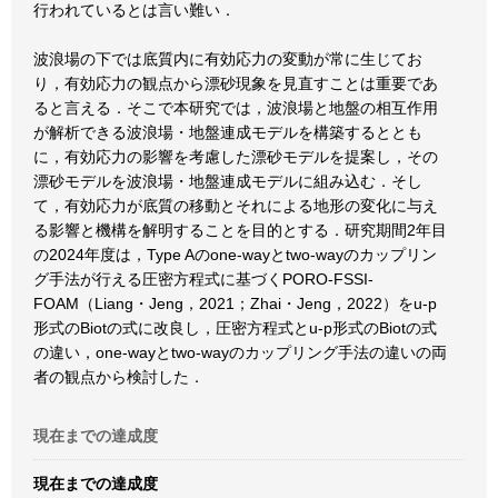
行われているとは言い難い．
波浪場の下では底質内に有効応力の変動が常に生じてお
り，有効応力の観点から漂砂現象を見直すことは重要であ
ると言える．そこで本研究では，波浪場と地盤の相互作用
が解析できる波浪場・地盤連成モデルを構築するととも
に，有効応力の影響を考慮した漂砂モデルを提案し，その
漂砂モデルを波浪場・地盤連成モデルに組み込む．そし
て，有効応力が底質の移動とそれによる地形の変化に与え
る影響と機構を解明することを目的とする．研究期間2年目
の2024年度は，Type Aのone-wayとtwo-wayのカップリン
グ手法が行える圧密方程式に基づくPORO-FSSI-
FOAM（Liang・Jeng，2021；Zhai・Jeng，2022）をu-p
形式のBiotの式に改良し，圧密方程式とu-p形式のBiotの式
の違い，one-wayとtwo-wayのカップリング手法の違いの両
者の観点から検討した．
現在までの達成度
現在までの達成度