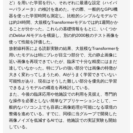
ど）を用いた学習を行い、それぞれに最適な設定（ハイパ
ーパラメータ）の検討を進めた。その際、一般的なGPU機
器を使った学習時間も測定し、比較的シンプルなモデルで
は約24時間、大規模なTransformerモデルでは約1週間かか
ることが分かった。これらの基礎情報をもとに、いくつか
のDeblur AIモデルを構築し、別の約2000枚のテスト画像を
使って性能を評価した。
放射線科医による読影実験の結果、大規模なTransformerを
用いたモデルは特にブレが目立つ部分で、元の静止画像に
近い画像を再現できていたが、臨床で十分な精度にはまだ
達していなかった。特にブレの強い部分では画像の特徴が
大きく変わってしまうため、AIがうまく学習できていない
可能性があり、現在はそうした難しい部分を優先的に学習
できるようモデルの構造を再検討している。
また、今後の臨床応用や他施設での利用を見据え、専門的
な操作を必要としない簡単なアプリケーションとして、一
般的なパソコン上でも容易に画像処理が可能になる環境の
整備を進めている。すでに、同様に当グループで開発した
画像ノイズを低減するAIでは、他施設での実証実験も開始
している。