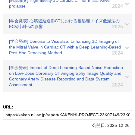
[雑誌論文] High-fidelity 3D cardiac CT for mitral valve
prolapse
2024
[学会発表] 心筋遅延造影CTにおける後処理ノイズ低減法の
ECV計測への影響
2025
[学会発表] Denoise to Visualize: Enhancing 3D Imaging of
the Mitral Valve in Cardiac CT with a Deep Learning-Based
Post Hoc Denoising Method
2024
[学会発表] Impact of Deep Learning-Based Noise Reduction
on Low-Dose Coronary CT Angiography Image Quality and
Coronary Artery Disease Reporting and Data System
Assessment
2024
URL:
公開日: 2025-12-26