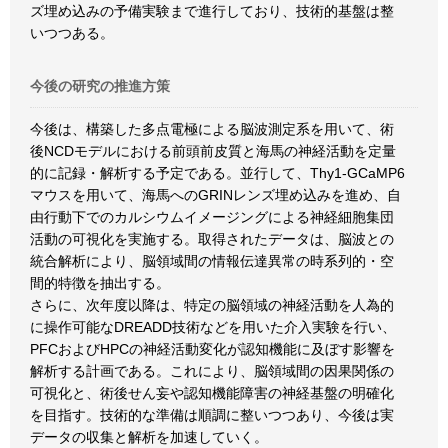
ズ埋め込みの予備実験まで進行しており、技術的基盤は整
いつつある。
今後の研究の推進方策
今後は、構築した多点電極による脳波測定系を用いて、術
後NCDモデルにおける前頭前皮質と海馬の神経活動を定量
的に記録・解析する予定である。並行して、Thy1-GCaMP6
マウスを用いて、海馬へのGRINレンズ埋め込みを進め、自
由行動下でのカルシウムイメージングによる神経細胞集団
活動の可視化を実施する。取得されたデータは、脳波との
統合解析により、脳領域間の情報伝達異常の時系列的・空
間的特徴を抽出する。
さらに、次年度以降は、特定の脳領域の神経活動を人為的
に操作可能なDREADD技術などを用いた介入実験を行い、
PFCおよびHPCの神経活動変化が認知機能に及ぼす影響を
解析する計画である。これにより、脳領域間の因果関係の
可視化と、術後せん妄や認知機能障害の神経基盤の明確化
を目指す。技術的な準備は順調に整いつつあり、今後は実
データの収集と解析を加速していく。