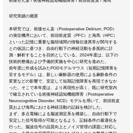
術後せん妄 / 術後神経認知機能障害 / 前頭前皮質 / 海馬
研究実績の概要
本研究では、術後せん妄（Postoperative Delirium; POD）
の発症機序において、前頭前皮質（PFC）と海馬（HPC）
といった記憶に重要な脳領域間の情報伝達異常が関与する
との仮説に基づき、自由行動下の神経活動を多面的に計
測・解析することを目的としている。2024年度は、以下の
技術的整備および予備的実施を中心に研究を進めた。
前年度に作成を試みたPODモデルマウス（短期記憶障害を
呈するモデル）は、新しい麻酔器の使用による麻酔条件の
変更などの影響で、安定して短期記憶障害を再現できなか
った。そこで本年度は、より再現性が高く、既に研究室内
で確立されている術後神経認知機能障害（Postoperative
Neurocognitive Disorder; NCD）モデルを用いて、前頭前皮
質および海馬における神経活動の記録を検討した。
まず、多点電極による脳波測定系を構築し、自由行動下で
安定した信号取得が可能となるよう、記録条件の最適化を
行った。脳波信号の品質向上とノイズ管理の課題に対応し