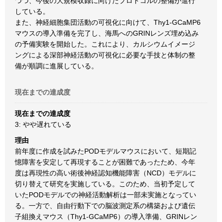
つつ、今後の大規模収録に向けたプロトコルの整備が進行
している。
また、神経細胞集団活動の可視化に向けて、Thy1-GCaMP6
マウスの導入準備を完了し、海馬へのGRINレンズ埋め込み
の予備実験を開始した。これにより、カルシウムイメージ
ングによる深部神経活動の可視化に必要な手技と体制の整
備が順調に進展している。
現在までの達成度
現在までの達成度
3: やや遅れている
理由
前年度に作成を試みたPODモデルマウスにおいて、短期記
憶障害を安定して再現することが困難であったため、今年
度は再現性の高い術後神経認知機能障害（NCD）モデルに
切り替えて研究を実施している。このため、当初予定して
いたPODモデルでの神経活動解析は一部未実施となってい
る。一方で、自由行動下での脳波測定系の構築および遺伝
子組換えマウス（Thy1-GCaMP6）の導入準備、GRINレン