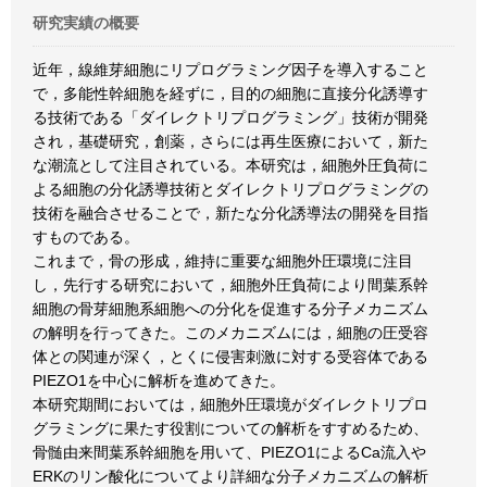
研究実績の概要
近年，線維芽細胞にリプログラミング因子を導入すること
で，多能性幹細胞を経ずに，目的の細胞に直接分化誘導す
る技術である「ダイレクトリプログラミング」技術が開発
され，基礎研究，創薬，さらには再生医療において，新た
な潮流として注目されている。本研究は，細胞外圧負荷に
よる細胞の分化誘導技術とダイレクトリプログラミングの
技術を融合させることで，新たな分化誘導法の開発を目指
すものである。
これまで，骨の形成，維持に重要な細胞外圧環境に注目
し，先行する研究において，細胞外圧負荷により間葉系幹
細胞の骨芽細胞系細胞への分化を促進する分子メカニズム
の解明を行ってきた。このメカニズムには，細胞の圧受容
体との関連が深く，とくに侵害刺激に対する受容体である
PIEZO1を中心に解析を進めてきた。
本研究期間においては，細胞外圧環境がダイレクトリプロ
グラミングに果たす役割についての解析をすすめるため、
骨髄由来間葉系幹細胞を用いて、PIEZO1によるCa流入や
ERKのリン酸化についてより詳細な分子メカニズムの解析