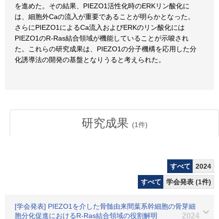
を進めた。その結果、PIEZO1活性化時のERKリン酸化に
は、細胞外Caの流入が重要であることが明らかとなった。
さらにPIEZO1によるCa流入およびERKのリン酸化には
PIEZO1のR-Ras結合領域が機能していることが示唆され
た。これらの研究成果は、PIEZO1の分子機構を応用した分
化誘導法の開発の基盤となりうると考えられた。
研究成果
(
1
件)
すべて
2024
すべて
学会発表 (1件)
[学会発表] PIEZO1を介した骨髄由来間葉系幹細胞の骨芽細
胞分化促進におけるR-Ras結合領域の役割解明
2024