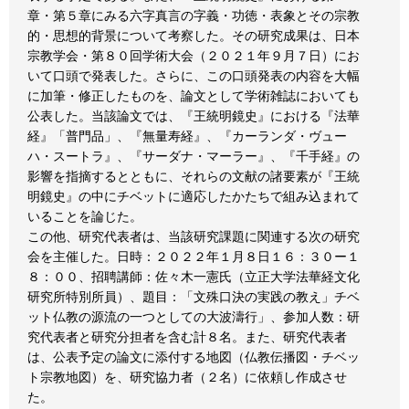
章・第５章にみる六字真言の字義・功徳・表象とその宗教
的・思想的背景について考察した。その研究成果は、日本
宗教学会・第８０回学術大会（２０２１年９月７日）にお
いて口頭で発表した。さらに、この口頭発表の内容を大幅
に加筆・修正したものを、論文として学術雑誌においても
公表した。当該論文では、『王統明鏡史』における『法華
経』「普門品」、『無量寿経』、『カーランダ・ヴュー
ハ・スートラ』、『サーダナ・マーラー』、『千手経』の
影響を指摘するとともに、それらの文献の諸要素が『王統
明鏡史』の中にチベットに適応したかたちで組み込まれて
いることを論じた。
この他、研究代表者は、当該研究課題に関連する次の研究
会を主催した。日時：２０２２年１月８日１６：３０ー１
８：００、招聘講師：佐々木一憲氏（立正大学法華経文化
研究所特別所員）、題目：「文殊口決の実践の教え」チベ
ット仏教の源流の一つとしての大波濤行」、参加人数：研
究代表者と研究分担者を含む計８名。また、研究代表者
は、公表予定の論文に添付する地図（仏教伝播図・チベッ
ト宗教地図）を、研究協力者（２名）に依頼し作成させ
た。