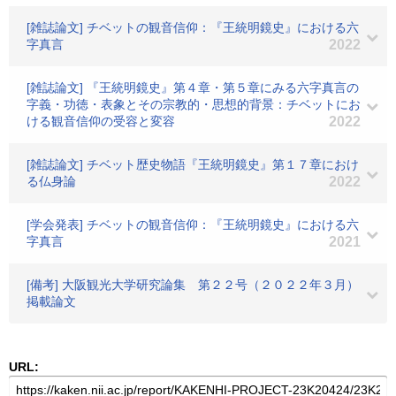
[雑誌論文] チベットの観音信仰：『王統明鏡史』における六
字真言
2022
[雑誌論文] 『王統明鏡史』第４章・第５章にみる六字真言の
字義・功徳・表象とその宗教的・思想的背景：チベットにお
ける観音信仰の受容と変容
2022
[雑誌論文] チベット歴史物語『王統明鏡史』第１７章におけ
る仏身論
2022
[学会発表] チベットの観音信仰：『王統明鏡史』における六
字真言
2021
[備考] 大阪観光大学研究論集 第２２号（２０２２年３月）
掲載論文
URL: