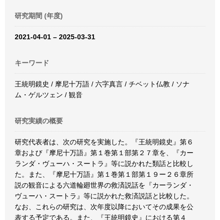
研究期間 (年度)
2021-04-01 – 2025-03-31
キーワード
王統明鏡史 / 摩尼十万語 / 六字真言 / チベット仏教 / ソナ
ム・ゲルツェン / 観音
研究実績の概要
研究代表者は、次の研究を実施した。『王統明鏡史』第６
章および『摩尼十万語』第１巻第１部第２７章を、『カー
ランダ・ヴューハ・スートラ』等に説かれた類話と比較し
た。また、『摩尼十万語』第１巻第１部第１９ー２６章所
説の観音による六道輪廻世界の救済説話を『カーランダ・
ヴューハ・スートラ』等に説かれた救済説話と比較した。
なお、これらの研究は、次年度以降においてその成果を公
表する予定である。また、『王統明鏡史』における第４