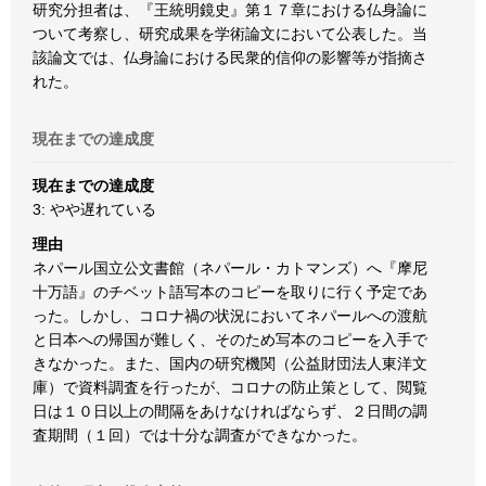
研究分担者は、『王統明鏡史』第１７章における仏身論に
ついて考察し、研究成果を学術論文において公表した。当
該論文では、仏身論における民衆的信仰の影響等が指摘さ
れた。
現在までの達成度
現在までの達成度
3: やや遅れている
理由
ネパール国立公文書館（ネパール・カトマンズ）へ『摩尼
十万語』のチベット語写本のコピーを取りに行く予定であ
った。しかし、コロナ禍の状況においてネパールへの渡航
と日本への帰国が難しく、そのため写本のコピーを入手で
きなかった。また、国内の研究機関（公益財団法人東洋文
庫）で資料調査を行ったが、コロナの防止策として、閲覧
日は１０日以上の間隔をあけなければならず、２日間の調
査期間（１回）では十分な調査ができなかった。