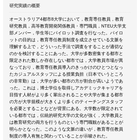
研究実績の概要
オーストラリア4都市8大学において，教育専任教員，教育
研究教員，高等教育開発関係教員・専門職員，NTEU大学支
部メンバー，学生等にパイロット調査を行なった。パイロ
ットの目的は，教育専任教員制度を成立させている文脈を
理解する上で，どういった手法で調査をすることが適切な
のかを検討することにあった。大学が多数密集する都市と
限定された数しか存在しない都市では，大学教員市場が異
なっており，教育専任教員導入のきっかけのひとつとなっ
たカジュアルスタッフによる授業負担（日本でいうところ
の非常勤）は，大学が多い都市の方が割合が高いようであ
った。これは，博士学位を取得しアカデミックキャリアを
目指す人材がより多く輩出されることや大学が集まる都市
の方が大学規模が大きくより多くのティーチングスタッフ
を必要とすることなどが背景にある。大学数が限定されて
いる都市では，伝統的研究大学の文化が強く，大学教員と
は教育研究の両方を行うものという専門職観があることが
明らかとなった。このような文脈の違いが，教育専任教員
制度の導入有無と関わっていることが示唆された。