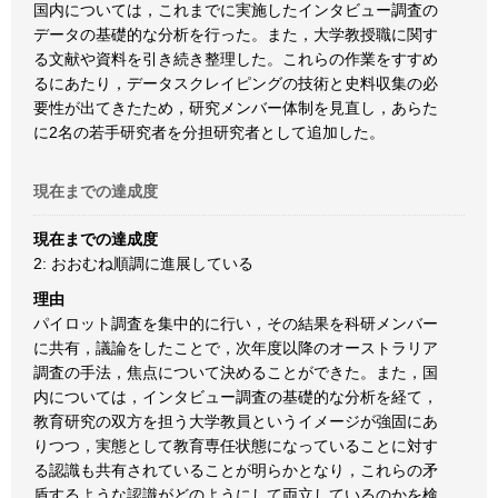
国内については，これまでに実施したインタビュー調査の
データの基礎的な分析を行った。また，大学教授職に関す
る文献や資料を引き続き整理した。これらの作業をすすめ
るにあたり，データスクレイピングの技術と史料収集の必
要性が出てきたため，研究メンバー体制を見直し，あらた
に2名の若手研究者を分担研究者として追加した。
現在までの達成度
現在までの達成度
2: おおむね順調に進展している
理由
パイロット調査を集中的に行い，その結果を科研メンバー
に共有，議論をしたことで，次年度以降のオーストラリア
調査の手法，焦点について決めることができた。また，国
内については，インタビュー調査の基礎的な分析を経て，
教育研究の双方を担う大学教員というイメージが強固にあ
りつつ，実態として教育専任状態になっていることに対す
る認識も共有されていることが明らかとなり，これらの矛
盾するような認識がどのようにして両立しているのかを検