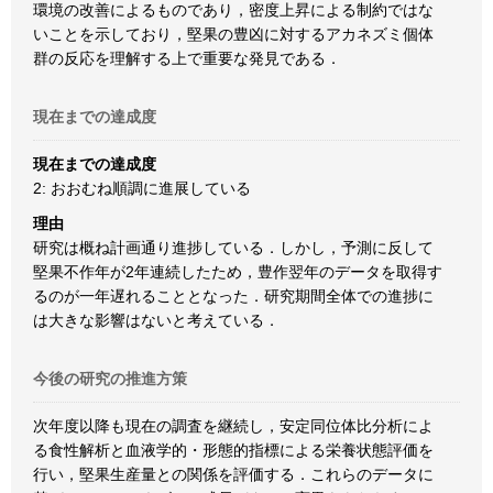
環境の改善によるものであり，密度上昇による制約ではな
いことを示しており，堅果の豊凶に対するアカネズミ個体
群の反応を理解する上で重要な発見である．
現在までの達成度
現在までの達成度
2: おおむね順調に進展している
理由
研究は概ね計画通り進捗している．しかし，予測に反して
堅果不作年が2年連続したため，豊作翌年のデータを取得す
るのが一年遅れることとなった．研究期間全体での進捗に
は大きな影響はないと考えている．
今後の研究の推進方策
次年度以降も現在の調査を継続し，安定同位体比分析によ
る食性解析と血液学的・形態的指標による栄養状態評価を
行い，堅果生産量との関係を評価する．これらのデータに