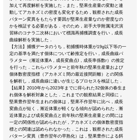
加えて再度解析を実施した．また，堅果生産量の変動と連
動してアカネズミの密度も変化するため，観察された成長
パターン変異をもたらす要因が堅果生産量なのか密度なの
かを検証する必要がある．そのため，岩手大学附属滝沢演
習林のコナラ二次林において標識再捕獲調査を行い，成長
曲線解析を実施した．
【方法】捕獲データのうち，初捕獲時体重が19g以下等の一
定の基準を満たす個体について齢推定を行い，成長曲線パ
ラメター（漸近体重A，成長変曲点I，成長率係数r）の推定
を行った．これらパラメターと前年秋の堅果生産量および
個体数密度指標（アカネズミ間の最近接間距離）との関係
を解析し，成長曲線に違いが生じるプロセスを検証した．
【結果】2010年から2023年までに得られた32個体の春生ま
れ個体を解析対象とした．これまでの観察結果と同様に，
堅果豊作翌年生まれの個体は，堅果不作翌年に比べ，成長
変曲点が短く，漸近体重が軽くなる傾向が認められた．漸
近体重および成長変曲点と前年秋の堅果生産量との間には
一定の関係性が認められたが，アカネズミの個体数密度指
標との関連は認められなかった．これは，観察された成長
パターン変異（豊作翌年の早熟化）は，堅果豊作による餌