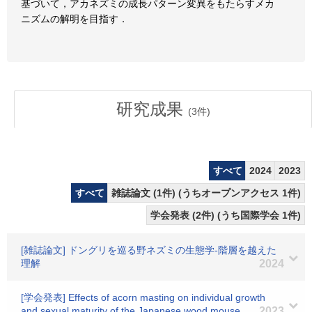
基づいて，アカネズミの成長パターン変異をもたらすメカ
ニズムの解明を目指す．
研究成果
(
3
件)
すべて
2024
2023
すべて
雑誌論文 (1件) (うちオープンアクセス 1件)
学会発表 (2件) (うち国際学会 1件)
[雑誌論文] ドングリを巡る野ネズミの生態学-階層を越えた
理解
2024
[学会発表] Effects of acorn masting on individual growth
and sexual maturity of the Japanese wood mouse
2023