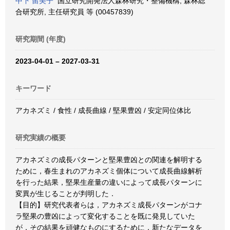
中下 留美子
国立研究開発法人森林研究・整備機構, 森林総
合研究所, 主任研究員 等 (00457839)
研究期間 (年度)
2023-04-01 – 2027-03-31
キーワード
アカネズミ / 食性 / 成長曲線 / 堅果豊凶 / 安定同位体比
研究実績の概要
アカネズミの成長パターンと堅果豊凶との関連を解明する
ために，春生まれのアカネズミ個体について成長曲線解析
を行った結果，堅果生産量の違いによって成長パターンに
変異が生じることが判明した．
【目的】研究代表者らは，アカネズミ成長パターンがコナ
ラ堅果の豊凶によって変化することを既に発見していた
が，その結果を頑健なものにするために，新たなデータを