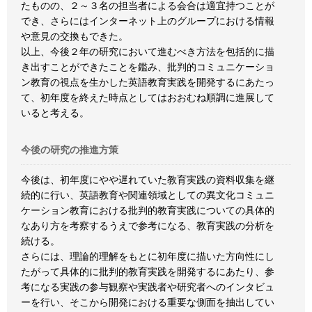
たものの、２～３名の担当者による会合は適宜持つことが
でき、さらにはインターネット上のグループにおける情報
や意見の交換もできた。
以上、今後２年の研究において進むべき方法を包括的に描
き出すことができたことを鑑み、批判的コミュニケーショ
ン教育の視点を生かした英語教育実践を開発するにあたっ
て、初年度を終えた時点としてはおおむね順調に進展して
いると考える。
今後の研究の推進方策
今後は、初年度にやや遅れていた教育実践の資料収集を継
続的に行い、英語教育や関連領域としての異文化コミュニ
ケーション教育における批判的教育実践についての具体的
なあり方を考察するうえで参考になる、教育実践の分析を
続ける。
さらには、理論的理解をもとに初年度に描いた方向性にし
たがって具体的に批判的教育実践を開発するにあたり、参
考になる実践の参与観察や実践者や研究者へのインタビュ
ーを行い、そこから開発における重要な側面を抽出してい