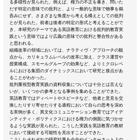
る多様性が見られた。例えば、権力の不正を暴き、問いた
だす特定の意味での批判と、より一般的な意味で物事を鵜
呑みにせず、さまざまな角度から考える構えとしての批判
とが見られた。前者は後者の特定の形式と考えることがで
き、本研究のテーマである英語教育における批判的教育実
践という意味ではより広義の意味での批判と整合性がある
と思われる。
組織改革の領域においては、ナラティヴ・アプローチの観
点から、カリキュラムレベルの改革に加え、クラス運営や
授業構成、スモールグループの効果など、よりミクロレベ
ルにおける集団のダイナミックスにおいて研究と接点があ
ることがわかった。
批判重視型教育実践の資料収集については十分とは言えな
いが、いくつかの参考となる事例を集めることができた。
英語教育ではディベートやスピーチなど、他者と意見を交
換したりすり寄せたりする過程において自らの思考を深め
る実例が多く、異文化コミュニケーション教育ではアイデ
ンティティ・ポリティクスにおける権力の側面に気づかせ
るような実践が見られた。こうした実践を英語教育の教材
において接続する可能性を見出すことができた。
こうしたそれぞれの研究結果を会合やインターネット上の