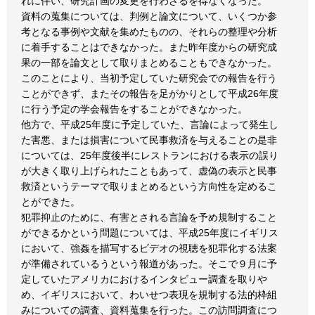
れに伴い、研究計画の変更を行わざるを得なくなった。
資料の蒐集については、判例と論文について、いくつか参
考となる事例や文献を集めたものの、それらの整理や分析
に着手することはできなかった。また昨年度からの研究成
果の一部を論文として取りまとめることもできなかった。
このことにより、当初予定していた研究会での報告を行う
ことができず、またその報告を足がかりとして平成26年度
に行う予定の学会報告をすることができなかった。
他方で、平成25年度に予定していた、言論によって発生し
た害悪、または損害について民事救済を与えることの是非
については、25年度後半にレストランにおける表示の誤り
が大きく取り上げられたこともあって、虚偽の表示と民事
救済というテーマで取りまとめるという方向性を定めるこ
とができた。
犯罪抑止のために、有害とされる言論を予め規制すること
ができるかという問題については、平成25年度にイギリス
において、強姦を描写するビデオの視聴を犯罪化する法案
が準備されているうという報道があった。そこで９月に予
定していたアメリカにおけるインタビュー調査を取りや
め、イギリスにおいて、わいせつ表現を規制する法的枠組
みについての調査、資料蒐集を行った。この訪問調査につ