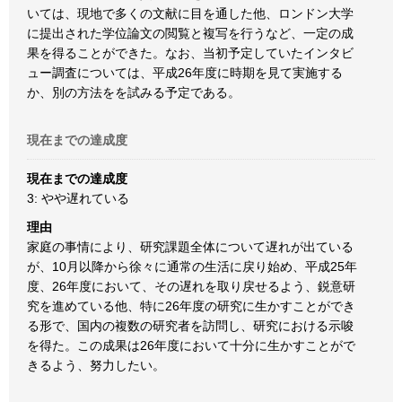
いては、現地で多くの文献に目を通した他、ロンドン大学
に提出された学位論文の閲覧と複写を行うなど、一定の成
果を得ることができた。なお、当初予定していたインタビ
ュー調査については、平成26年度に時期を見て実施する
か、別の方法をを試みる予定である。
現在までの達成度
現在までの達成度
3: やや遅れている
理由
家庭の事情により、研究課題全体について遅れが出ている
が、10月以降から徐々に通常の生活に戻り始め、平成25年
度、26年度において、その遅れを取り戻せるよう、鋭意研
究を進めている他、特に26年度の研究に生かすことができ
る形で、国内の複数の研究者を訪問し、研究における示唆
を得た。この成果は26年度において十分に生かすことがで
きるよう、努力したい。