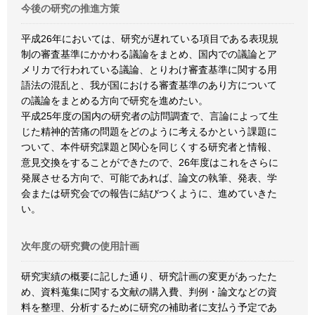
今後の研究の推進方策
平成26年においては、研究が遅れている項目である表現規
制の審査基準にかかわる議論をまとめ、国内での議論とア
メリカで行われている議論、とりわけ審査基準に関する用
語法の混乱と、我が国における審査基準のあり方について
の議論をまとめる方向で研究を進めたい。
平成25年度の国内の研究者の訪問調査で、言論によって生
じた精神的苦痛の問題をどのように考えるかという課題に
ついて、本件研究課題と関心を同じくする研究者と情報、
意見交換をすることができたので、26年度はこれをさらに
発展させる方向で、可能であれば、論文の執筆、発表、学
会または研究会での報告に結びつくように、進めていきた
い。
次年度の研究費の使用計画
研究実績の概要に記した通り、研究計画の変更があったた
め、資料蒐集に関する文献の購入費、判例・論文などの資
料を整理、分析するために研究の補助者に支払う予定であ