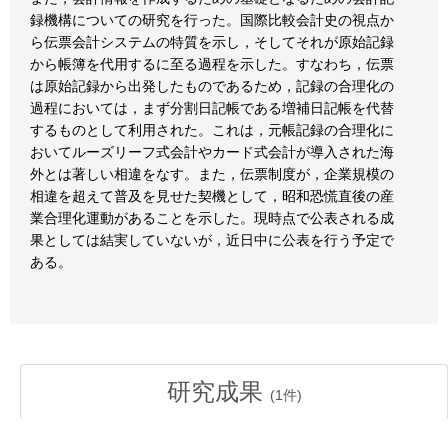
録機構についての研究を行った。国際比較会計史の視点か
ら伝票会計システムの特質を示し，そしてそれが原始記録
から帳簿を代用するに至る過程を示した。すなわち，伝票
は原始記録から出発したものであるため，記録の合理化の
過程においては，まず分割日記帳である増補日記帳を代替
するものとして利用された。これは，元帳記録の合理化に
おいてルーズリーフ式会計やカード式会計が導入された海
外とは著しい相違をなす。また，伝票制度が，企業規模の
相違を超えて普及を見せた契機として，昭和恐慌直後の産
業合理化運動があることを示した。現時点で公表される成
果としては結実していないが，近日中に公表を行う予定で
ある。
研究成果
(
1
件)