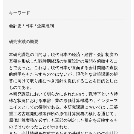
キーワード
会計史 / 日本 / 企業統制
研究実績の概要
本研究課題の目的は，現代日本の経済・経営・会計制度の
基盤を形成した戦時期経済の制度設計の展開を俯瞰するこ
とであった。これは，現代日本が直面する会計問題の直接
的解明をもたらすものではないが，現代的な政策課題の解
答に向けて取り組むべき指針を提供することを目的とした
ものである。
本研究課題において明らかにされたのは，戦時下という特
殊な状況における軍需工業の原価計算機構の，インターフ
ェイスとしての役割である。本研究課題においては，三菱
重工名古屋発動機製作所の原価計算実務の検討を通じて，
原価計算実務が必ずしも軍部の制定した規定を反映するも
のではなかったことが示された。
また，会計情報を作成するための基礎となるための会計記