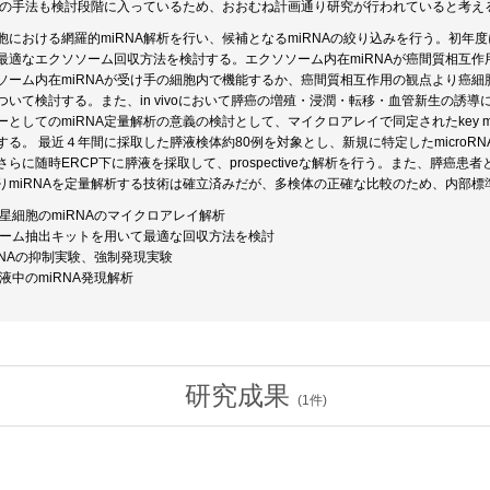
解析の手法も検討段階に入っているため、おおむね計画通り研究が行われていると考え
胞における網羅的miRNA解析を行い、候補となるmiRNAの絞り込みを行う。初年度
最適なエクソソーム回収方法を検討する。エクソソーム内在miRNAが癌間質相互
ソーム内在miRNAが受け手の細胞内で機能するか、癌間質相互作用の観点より癌細胞
について検討する。また、in vivoにおいて膵癌の増殖・浸潤・転移・血管新生の誘
としてのmiRNA定量解析の意義の検討として、マイクロアレイで同定されたkey m
る。 最近４年間に採取した膵液検体約80例を対象とし、新規に特定したmicroRNAの発
らに随時ERCP下に膵液を採取して、prospectiveな解析を行う。また、膵癌患
りmiRNAを定量解析する技術は確立済みだが、多検体の正確な比較のため、内部標準
星細胞のmiRNAのマイクロアレイ解析
ソーム抽出キットを用いて最適な回収方法を検討
RNAの抑制実験、強制発現実験
液中のmiRNA発現解析
研究成果
(
1
件)