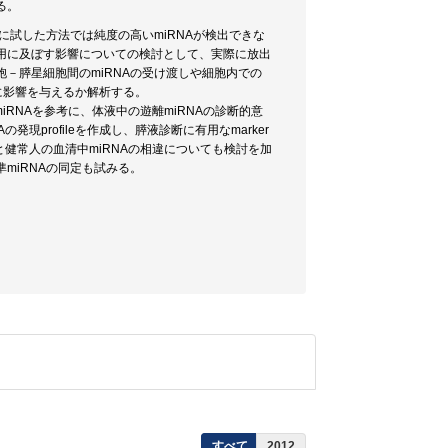
る。
に試した方法では純度の高いmiRNAが検出できな
作用に及ぼす影響についての検討として、実際に放出
－膵星細胞間のmiRNAの受け渡しや細胞内での
導に影響を与えるか解析する。
iRNAを参考に、体液中の遊離miRNAの診断的意
現profileを作成し、膵液診断に有用なmarker
者と健常人の血清中miRNAの相違についても検討を加
miRNAの同定も試みる。
すべて
2012