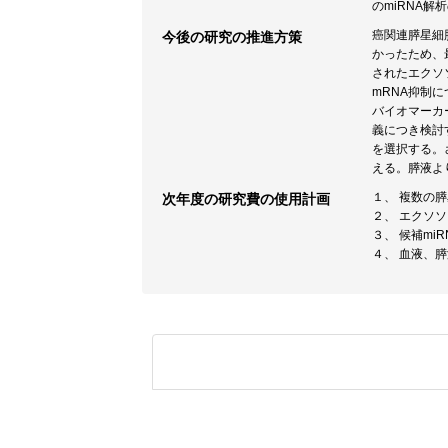
のmiRNA
癌関連膵星細
今後の研究の推進方策
かったため、
されたエクソ
mRNA抑制
バイオマーカー
義につき検討す
を選択する。さ
える。膵液よ
１、 複数の膵
次年度の研究費の使用計画
２、 エクソ
３、 候補mi
４、 血液、膵