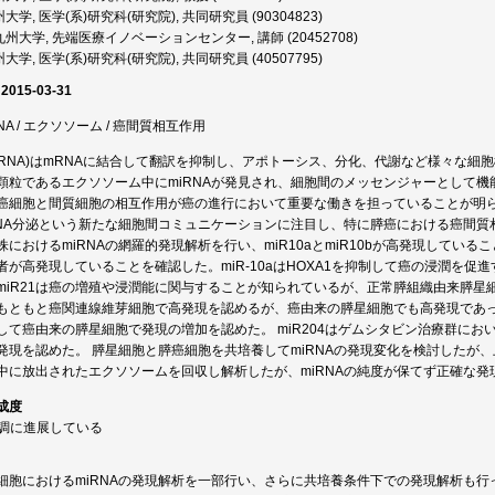
大学, 医学(系)研究科(研究院), 共同研究員 (90304823)
州大学, 先端医療イノベーションセンター, 講師 (20452708)
大学, 医学(系)研究科(研究院), 共同研究員 (40507795)
 2015-03-31
oRNA / エクソソーム / 癌間質相互作用
A(miRNA)はmRNAに結合して翻訳を抑制し、アポトーシス、分化、代謝など様々
顆粒であるエクソソーム中にmiRNAが発見され、細胞間のメッセンジャーとして
癌細胞と間質細胞の相互作用が癌の進行において重要な働きを担っていることが明
RNA分泌という新たな細胞間コミュニケーションに注目し、特に膵癌における癌間
におけるmiRNAの網羅的発現解析を行い、miR10aとmiR10bが高発現している
者が高発現していることを確認した。miR-10aはHOXA1を抑制して癌の浸潤を促
miR21は癌の増殖や浸潤能に関与することが知られているが、正常膵組織由来膵星
1はもともと癌関連線維芽細胞で高発現を認めるが、癌由来の膵星細胞でも高発現であっ
して癌由来の膵星細胞で発現の増加を認めた。 miR204はゲムシタビン治療群に
発現を認めた。 膵星細胞と膵癌細胞を共培養してmiRNAの発現変化を検討したが、
中に放出されたエクソソームを回収し解析したが、miRNAの純度が保てず正確な発
成度
順調に進展している
細胞におけるmiRNAの発現解析を一部行い、さらに共培養条件下での発現解析も