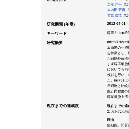
冨永 洋平
九州
大内田 研宙
九
宮坂 義浩
九州
2012-04-01 –
研究期間 (年度)
膵癌 / micr
キーワード
microRN
研究概要
ム由来の小胞
を特徴とし、
た細胞外mi
まず膵癌細胞株
においても両
検討を行い、
た。miR3
癌細胞と比較
胞と同程度の
膵星細胞上清
現在までの達成度
現在までの達
2: おおむね
理由
癌細胞、間質