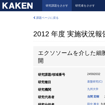
研究課題をさがす
研究者をさがす
課題ページに戻る
2012 年度 実施状況
エクソソームを介した細
開
24592032
研究課題/領域番号
基盤研究(C)
研究種目
九州大学
研究機関
当間 宏樹
九
研究代表者
田中 雅夫
九州大
研究分担者