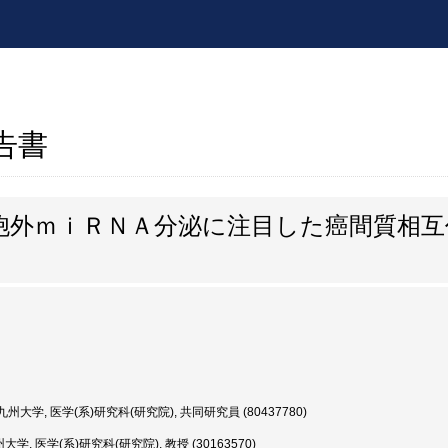
報告書
胞外ｍｉＲＮＡ分泌に注目した癌間質相互
州大学, 医学(系)研究科(研究院), 共同研究員 (80437780)
学, 医学(系)研究科(研究院), 教授 (30163570)