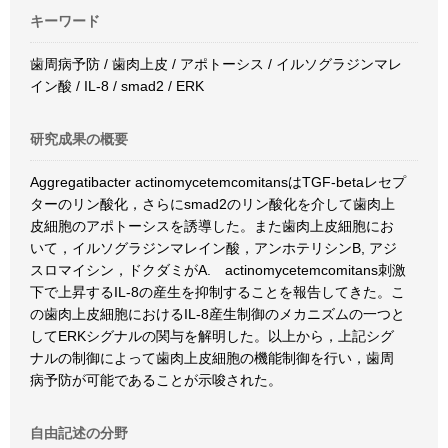
キーワード
歯周病予防 / 歯肉上皮 / アポトーシス / イルソグラジンマレ
イン酸 / IL-8 / smad2 / ERK
研究成果の概要
Aggregatibacter actinomycetemcomitansはTGF-betaレセプ
ターのリン酸化，さらにsmad2のリン酸化を介して歯肉上
皮細胞のアポトーシスを誘導した。また歯肉上皮細胞にお
いて，イルソグラジンマレイン酸，アンホテリシンB, アジ
スロマイシン，ドクダミがA. actinomycetemcomitans刺激
下で上昇するIL-8の産生を抑制することを報告してきた。こ
の歯肉上皮細胞におけるIL-8産生制御のメカニズムの一つと
してERKシグナルの関与を解明した。以上から，上記シグ
ナルの制御によって歯肉上皮細胞の機能制御を行い，歯周
病予防が可能であることが示唆された。
自由記述の分野