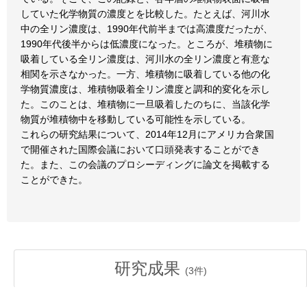
していた化学物質の濃度とを比較した。たとえば、河川水
中の全リン濃度は、1990年代前半までは高濃度だったが、
1990年代後半からは低濃度になった。ところが、堆積物に
吸着している全リン濃度は、河川水の全リン濃度と有意な
相関を示さなかった。一方、堆積物に吸着している他の化
学物質濃度は、堆積物吸着全リン濃度と調和的変化を示し
た。このことは、堆積物に一旦吸着したのちに、当該化学
物質が堆積物中を移動している可能性を示している。
これらの研究結果について、2014年12月にアメリカ合衆国
で開催された国際会議において口頭発表することができ
た。また、この会議のプロシーディングに論文を掲載する
ことができた。
研究成果
(
3
件)