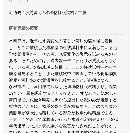
近過去 / 水質復元 / 堆積物柱状試料 / 年層
研究実績の概要
本研究は、近年に水質変化が著しい河川の湛水域に着目
し、そこに堆積した堆積物の柱状試料中に吸着している化
学物質濃度から、その河川水質変化の復元を試みるもので
ある。そのためには、過去数十年にわたり水質測定がなさ
れている河川の湛水域に注目し、ここの柱状試料中から年
層を発見すること、また堆積物中に吸着している化学物質
濃度と河川水の水質濃度を比較することが必須になる。
彦根市の北川河口域で採取した堆積物柱状試料より、過去
19年の年層を認定することができた。すなわち、湛水した
河口域で、代掻き時期に田から流出した泥のみが堆積する
環境のところに、秋季の落ち葉が堆積する。この落ち葉の
葉脈等が縞状に堆積している部分が秋季の堆積層である。
一方、この河川で彦根市が行った水質測定結果より、1990
年代後半に北川水質の劇的な改善がなされたことがわかっ
ている。そこで、この記録と、各年層の堆積物表面に吸着