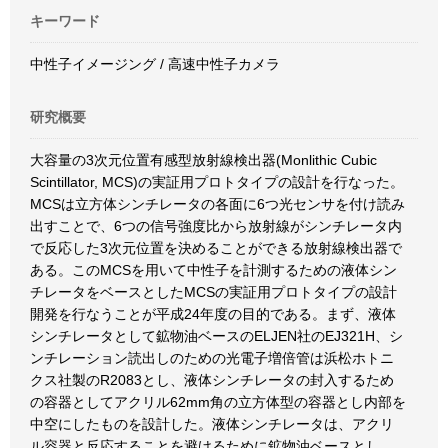
キーワード
中性子イメージング / 高速中性子カメラ
研究概要
大容量の3次元位置有感型放射線検出器(Monlithic Cubic
Scintillator, MCS)の実証用プロトタイプの設計を行なった。
MCSは立方体シンチレータの各面に6つ光センサを付け読み
出すことで、6つの信号強度比から放射線がシンチレータ内
で反応した3次元位置を決めることができる放射線検出器で
ある。このMCSを用いて中性子を計測するための液体シン
チレータをベースとしたMCSの実証用プロトタイプの設計
開発を行なうことが平成24年度の目的である。まず、液体
シンチレータとして鉱物油ベースのELJEN社のEJ321H、シ
ンチレーション読出しのための光電子増倍管は浜松ホトニ
クス社製のR2083とし、液体シンチレータの封入するため
の容器としてアクリル62mm角の立方体型の容器とし内部を
中空にしたものを設計した。液体シンチレータは、アクリ
ル容器と反応することを避けるために鉱物油ベースとし、