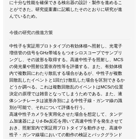
に十分な性能を確保できる検出器の設計・製作を進めるこ
とができた。研究提案書に記載したそのとおりに研究が進
んでいるため。
今後の研究の推進方策
中性子を実証用プロトタイプの有効体積へ照射し、光電子
増倍管の信号をGHz帯域をもつオシロスコープでサンプリ
ングし、その波形を取得する。高速中性子を照射し、MCS
の発光量や照射位置依存性等を評価する。また、有効体積
内で複数回にわたり散乱する場合があるが、中性子が複数
回散乱したイベントと1回だけ散乱した場合を区別できるか
どうか調べる。これは複数回散乱のイベントはMCSの位置
決定の原理では雑音となってしまうためである。また、液
体シンチレータは波形弁別による中性子線・ガンマ線の識
別が可能で、それについて評価を行う。
高速中性子カメラを実用化させた場合を想定して、タンデ
ム加速器によりd-Be反応を用いて高速中性子を発生させて
おき、照射室内で実証用プロトタイプを動作させ、高速中
性子・ガンマ線場においての動作の検証とバックグランド