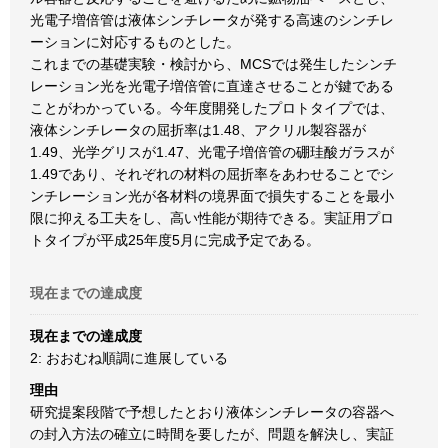
光電子増倍管は液体シンチレータが発する高速のシンチレ
ーションに対応するものとした。
これまでの基礎実験・検討から、MCSでは発生したシンチ
レーション光を光電子増倍管に直達させることが鍵である
ことがわかっている。今年度開発したプロトタイプでは、
液体シンチレータの屈折率は1.48、アクリル製容器が
1.49、光学グリスが1.47、光電子増倍管の硼珪酸ガラスが
1.49であり、それぞれの材料の屈折率をあわせることでシ
ンチレーション光が各材料の境界面で損失することを最小
限に抑える工夫をし、高い性能が期待できる。実証用プロ
トタイプが平成25年度5月に完成予定である。
現在までの達成度
現在までの達成度
2: おおむね順調に進展している
理由
研究提案段階で予想したとおり液体シンチレータの容器へ
の封入方法の確立に時間を要したが、問題を解決し、実証