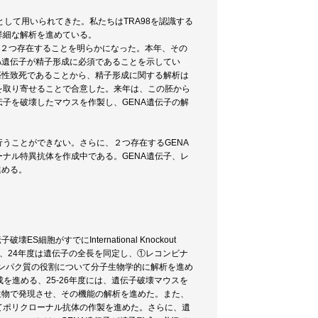
して用いられてきた。私たちはTRA98を認識する
詳細な解析を進めている。
が２つ存在することを明らかになった。本年、その
A遺伝子が精子形成に必須であることを示してい
胚性致死であることから、精子形成に関する解析は
を取り寄せることで合意した。来年は、この胚から
伝子を破壊したマウスを作製し、GENA遺伝子の解
行うことができない。さらに、２つ存在するGENA
ナル特異抗体を作成中である。GENA遺伝子、レ
進める。
がすでにInternational Knockout
画では、24年度は遺伝子の全長を同定し、①レコンビナ
ンパク質の役割について分子生物学的に解析を進め
マウスの作成を進める、25-26年度には、遺伝子破壊マウスを
生物で発現させ、その機能の解析を進めた。また、
いてポリクローナル抗体の作製を進めた。さらに、遺