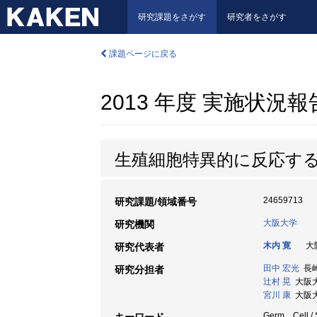
研究課題をさがす
研究者をさがす
課題ページに戻る
2013 年度 実施状況
生殖細胞特異的に反応す
24659713
研究課題/領域番号
大阪大学
研究機関
木内 寛
大阪
研究代表者
田中 宏光
長崎
研究分担者
辻村 晃
大阪大学
宮川 康
大阪大学
Germ Cell / S