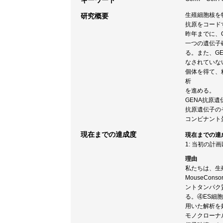
キーワード
生殖細胞核を
研究概要
抗原をコード
昨年までに、
一つの遺伝子
る。また、G
なされていな
個体を得て、
析
を進める。
GENA抗原
抗原遺伝子の
コンビナント
現在までの達成度
現在までの達
1: 当初の計
理由
私たちは、生殖
MouseCo
ントタンパク
る。④ES細胞を
用いた解析を
モノクローナ