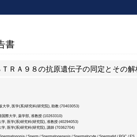
報告書
るＴＲＡ９８の抗原遺伝子の同定とその解
大学, 医学(系)研究科(研究院), 助教 (70403053)
国際大学, 薬学部, 准教授 (10263310)
, 医学(系)研究科(研究院), 准教授 (40294053)
, 医学(系)研究科(研究院), 講師 (70362704)
permatogonia / Sperm / Spermatogenesis / Spermatocyte / Spermatid / PGC / ES