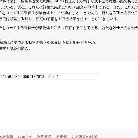
スを作製し、解析を進めた結果、GENA抗原分子が精子形成不全で雄性不妊であった
している。現在、これらの詳細な結果について論文を執筆中である。また、これら
分子をコードする遺伝子が染色体上に２つ存在することである。新たなGENA抗原分
研究は順調に進展し、初期の予想を上回る結果を得ることができている。
分子をコードする遺伝子が染色体上に２つ存在することである。新たなGENA抗原分
実験に必要である動物の購入や試薬に予算を配分するため。
動物と試薬の購入。
ある質問
お知らせ
利用規程
科研費による研究の帰属