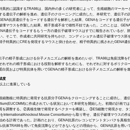
特異的に認識するTRA98は、国内外の多くの研究者によって、生殖細胞のマーカーと
する遺伝子の解析を進め、遺伝子のクローニングに成功した、本研究で、遺伝子の
GENA抗原遺伝子をコードする遺伝子を解析した結果、GENAをコードする遺伝子
破壊マウスを作製した結果、精子形成不全で雄性不妊であった。このことは、GEN
ENA遺伝子をコードするもう一方の遺伝子破壊マウスはすでに報告されているが、
い。そこで、作成者に共同研究を持ちかけ、コンディショナル遺伝子破壊マウス胚
精子特異的にCREを発現するマウスと掛け合わせ、精子特異的に残されたGENA遺
遺伝子の精子形成における分子メカニズムの解析を進めたいが、TRA98は免疫沈降を
それぞれの精子形成における役割を解析するためにも、それぞれに対するポリクロー
蛋白質および特異抗体を用いてGENAの精子形成における分子メカニズムの解析を
成度
画以上に進展している
細胞核に特異的に発現する抗原分子GENAをクローニングすることに成功し、遺伝子破壊ES細胞
nsortium(EUCOMM)に作成されている状況において本研究を開始した。初期の計
質を調整する。②真核生物で発現するベクターを構築し、③ES細胞で発現させ、タ
InternationalKnockout Mouse Consortiumから取り寄せ、遺伝子破壊
始める計画であった。計画のとおり、GENA抗原のレコンビナントタンパクを真核
ル抗体TRA98を用いて免疫沈降などができないなどの理由から、GENA抗原を用