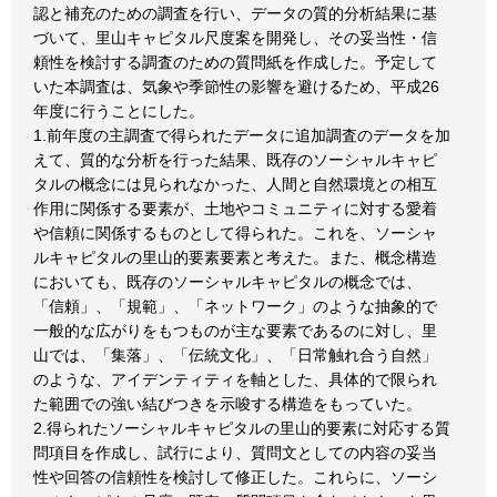
認と補充のための調査を行い、データの質的分析結果に基
づいて、里山キャピタル尺度案を開発し、その妥当性・信
頼性を検討する調査のための質問紙を作成した。予定して
いた本調査は、気象や季節性の影響を避けるため、平成26
年度に行うことにした。
1.前年度の主調査で得られたデータに追加調査のデータを加
えて、質的な分析を行った結果、既存のソーシャルキャピ
タルの概念には見られなかった、人間と自然環境との相互
作用に関係する要素が、土地やコミュニティに対する愛着
や信頼に関係するものとして得られた。これを、ソーシャ
ルキャピタルの里山的要素要素と考えた。また、概念構造
においても、既存のソーシャルキャピタルの概念では、
「信頼」、「規範」、「ネットワーク」のような抽象的で
一般的な広がりをもつものが主な要素であるのに対し、里
山では、「集落」、「伝統文化」、「日常触れ合う自然」
のような、アイデンティティを軸とした、具体的で限られ
た範囲での強い結びつきを示唆する構造をもっていた。
2.得られたソーシャルキャピタルの里山的要素に対応する質
問項目を作成し、試行により、質問文としての内容の妥当
性や回答の信頼性を検討して修正した。これらに、ソーシ