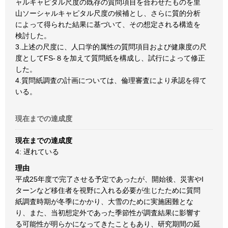
ャルキャピタル尺度の既存の質問項目を合わせたものを里
山ソーシャルキャピタル尺度の候補とし、さらに質的分析
によって得られた結果に基づいて、その想定される構造を
検討した。
3.上述の尺度に、人口学的属性の質問項目および健康度の尺
度としてFS-８を加えて質問紙を構成し、試行によって修正
した。
4.質問紙調査の計画については、倫理審査により承認を得て
いる。
現在までの達成度
現在までの達成度
4: 遅れている
理由
平成25年度で完了させる予定であったが、開始後、災害やI
ターンなど移住者を視野に入れる必要が生じたために質問
紙調査時期が冬季にかかり、大雪のために実施困難とな
り、また、当初想定外であった季節性が調査結果に影響す
る可能性が明らかになってきたこともあり、研究期間の延