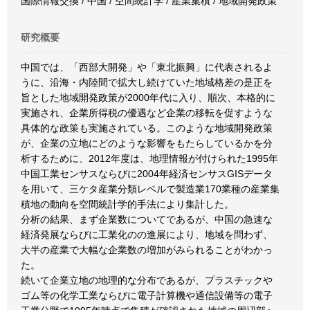
国際情報交換 / 中国 / 空間統計学 / 産業集積 / 地域開発政策
研究概要
中国では、「西部大開発」や「東北振興」に代表されるよ
うに、沿海・内陸間で拡大し続けていた地域格差の是正を
旨とした地域開発政策が2000年代に入り、順次、本格的に
実施され、企業所得税の優遇など企業の移転を促すような
具体的な政策も実施されている。このような地域開発政策
が、企業の立地にどのような影響をもたらしているかを分
析するために、2012年度は、地理情報が付けられた1995年
中国工業センサスならびに2004年経済センサスGISデータ
を用いて、三ケタ産業分類レベルで製造業170業種の産業集
積地の動向を空間統計学的手法により集計した。
分析の結果、まず企業数についてであるが、中国の急速な
経済発展ならびに工業化のの進展により、地域を問わず、
大半の産業で大幅な企業数の増加がみられることがわかっ
た。
続いて企業立地の地理的な分布であるが、プラスチックや
ゴム等の化学工業ならびに電子計算機や通信設備等の電子