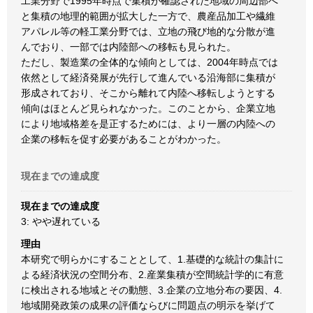
工業分野で1995年時点で集積が確認された地域の周辺部へ
と集積の地理的範囲が拡大した一方で、農産品加工や繊維
アパレル等の軽工業分野では、立地の飛び地的な分散が進
んでおり、一部では内陸部への移転も見られた。
ただし、製造業の全体的な傾向としては、2004年時点では
依然として経済発展が先行して進んでいる沿海部に集積が
形成されており、そこから離れて内陸へ移転しようとする
傾向はほとんど見られなかった。このことから、企業立地
により地域格差を是正するためには、より一層の内陸への
企業の移転を促す必要があることがわかった。
現在までの達成度
現在までの達成度
3: やや遅れている
理由
本研究で明らかにすることとして、1.基礎的な統計の集計に
よる経済状況の空間分布、2.産業集積が空間統計学的に有意
に検出される地域とその動態、3.企業の立地分布の要因、4.
地域開発政策の成果の評価ならびに問題点の明示を挙げて