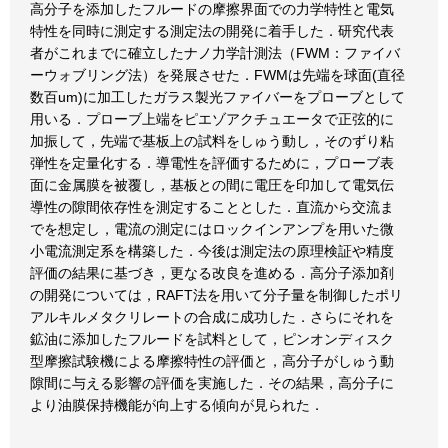
高分子を添加したフルードの摩擦界面での力学特性と電気
特性を同時に測定する測定法の開発に着手した．研究代表
者がこれまでに確立したナノ力学計測法（FWM：ファイバ
ーウォブリング法）を発展させた．FWMは先端を球面(直径
数百um)に加工したガラス製光ファイバーをプローブとして
用いる．プローブ上端をピエゾアクチュエータで正弦的に
加振して，先端で基板上の試料をしゅう動し，そのずり粘
弾性を定量化する．導電性を評価するために，プローブ表
面に金属膜を被覆し，基板との間に電圧を印加して電気伝
導性の隙間依存性を測定することとした．直流から交流ま
でを想定し，電流の測定にはロックインアンプを用いた微
小電流測定系を構築した．今後は測定法の原理検証や精度
評価の結果に基づき，更なる改良を進める．高分子添加剤
の開発については，RAFT法を用いて分子量を制御したポリ
アルキルメタクリレートの合成に成功した．さらにそれを
鉱油に添加したフルードを試料として，ピンオンディスク
型摩擦試験機による摩擦特性の評価と，高分子がしゅう動
隙間に与える影響の評価を実施した．その結果，高分子に
より油膜保持機能が向上する傾向が見られた．