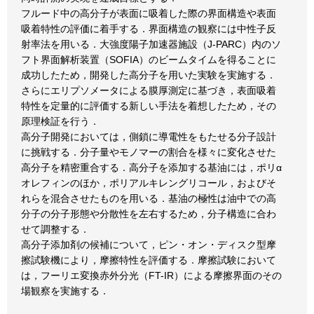
フルード中の高分子が表面に吸着した際の界面構造や表面
吸着特性の評価に着手する．界面構造の観察には中性子反
射率法を用いる．大強度陽子加速器施設（J-PARC）内のソ
フト界面解析装置（SOFIA）のビームタイムを得ることに
成功したため，開発した高分子を用いた実験を実施する．
さらにエリプソメータによる膜厚測定に基づき，表面吸着
特性を定量的に評価する新しい手法を着想したため，その
原理検証を行う．
高分子開発においては，側鎖に導電性をもたせる分子設計
に挑戦する．分子量やモノマーの割合を様々に変化させた
高分子を精密重合する．高分子を添加する基油には，ポリα
オレフィンのほか，ポリアルキレングリコール，およびそ
れらを混合させたものを用いる．基油の極性は油中での高
分子の分子形態や分散性を左右するため，分子構造に合わ
せて調整する．
高分子添加剤の候補について，ピン・オン・ディスク型摩
擦試験機により，摩擦特性を評価する．摩擦試験において
は，フーリエ変換赤外分光（FT-IR）による摩擦界面のその
場観察を実施する．