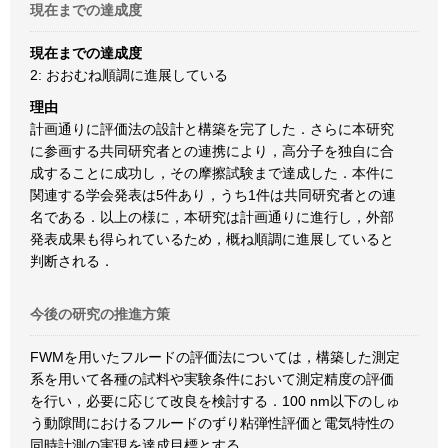
現在までの達成度
現在までの達成度
2: おおむね順調に進展している
理由
計画通りに評価法の設計と構築を完了した．さらに本研究
に参画する共同研究者との連携により，高分子を独自に合
成することに成功し，その摩擦試験まで達成した．本件に
関連する学会発表は5件あり，うち1件は共同研究者との連
名である．以上の様に，本研究は計画通りに進行し，外部
発表成果も得られているため，概ね順調に進展していると
判断される．
今後の研究の推進方策
FWMを用いたフルードの評価法については，構築した測定
系を用いて各種の試料や実験条件において測定精度の評価
を行い，必要に応じて改良を検討する．100 nm以下のしゅ
う動隙間におけるフルードのずり粘弾性評価と電気特性の
同時計測の実現を達成目標とする．