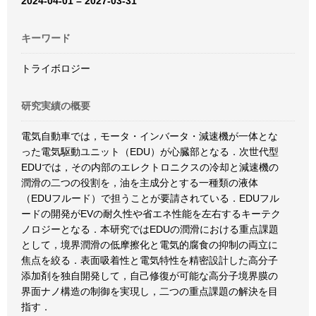
2024-04-01 – 2027-03-31
キーワード
トライボロジー
研究実績の概要
電気自動車では，モータ・インバータ・減速機が一体とな
った電気駆動ユニット（EDU）が心臓部となる．次世代型
EDUでは，その内部のエレクトロニクスの冷却と減速機の
潤滑の二つの役割を，油を主成分とする一種類の液体
（EDUフルード）で担うことが要請されている．EDUフル
ードの開発がEVの耐久性や省エネ性能を左右するキーテク
ノロジーとなる．本研究ではEDUの潤滑における重点課題
として，境界潤滑の低摩擦化と電気的腐食の抑制の両立に
焦点を絞る．表面吸着性と電気特性を精密設計した高分子
添加剤を独自開発して，自己修復が可能な高分子境界膜の
界面ナノ構造の制御を実現し，二つの重点課題の解決を目
指す．