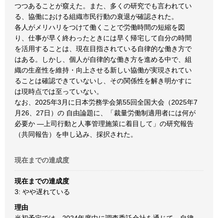
つつあることが窺えた。また、多くの研究でも言われてい
る、協働における組織市民行動の衰退が確認された。
各人がメリハリをつけて働くことで労働時間の短縮を図
り、仕事が早く終わったときには早く帰宅して自分の時間
を活用することは、現在目指されている自律的な働き方で
はある。しかし、個人が自律的な働き方を進める中で、組
織の生産性を維持・向上させる新しい協働が実現されてい
ることは確認できていないし、その関係性を解き明かすに
は現時点では至っていない。
なお、2025年3月に日本労務学会第55回全国大会（2025年7
月26、27日）の 自由論題に、「裁量労働制適用者には何が
必要か ―上司行動と人事管理施策に着目して」の研究報告
（共同報告）を申し込み、採択された。
現在までの達成度
現在までの達成度
3: やや遅れている
理由