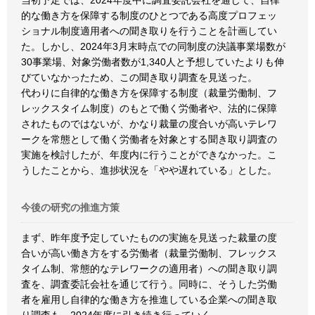
当初予定では、2024年度中に調査委託会社を通じて、自律
的な働き方を保障する制度のひとつである高度プロフェッ
ショナル制度適用者への聞き取りを行うことを計画してい
た。しかし、2024年3月末時点での同制度の決議事業場数が
30事業場、対象労働者数が1,340人と予想していたよりも伸
びていなかったため、この聞き取り調査を見送った。
代わりに自律的な働き方を保障する制度（裁量労働制、フ
レックスタイム制度）のもとで働く労働者や、法的に保障
されたものではないが、かなり裁量の度合いが高いテレワ
ークを常態として働く労働者を対象とする聞き取り調査の
実施を検討したが、年度内に行うことができなかった。こ
うしたことから、進捗状況を「やや遅れている」とした。
今後の研究の推進方策
まず、昨年度予定していたものの実施を見送った裁量の度
合いが高い働き方をする労働者（裁量労働制、フレックス
タイム制、常態的なテレワークの適用者）への聞き取り調
査を、調査委託会社を通じて行う。同時に、そうした労働
者を雇用し自律的な働き方を推進している企業への聞き取