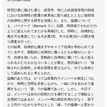
研究計画に掲げた通り、経営学、特に人的資源管理の領域
における自律性の変遷の体系化に取り組むとともに他領域
の自律性に関する研究を渉猟した。また、協働について
も、バーナード（Barnard, C.I.）以降、同領域でそれがどの
ように捉えられてきたかを再検討した。同時に、自律的な
働き方を推進している大企業2社、中小企業2社への聞き取
り調査を行った。
その結果、自律的な働き方やキャリア自律が求められてき
ている中で、能動的に自律的に働く人たちが確かにいる一
方、自律を強いられ、受動的に自律的に働いていると捉え
られる人たちもかなりいることが窺え、熊沢誠がいう「強
制された自発性」が表出形態を変えながら、今でも依然と
して認められると考えられた。
協働のあり方は、かつては部署内でメンバーが相互につな
がり、時間と空間を共有しながら、一緒に力を合わせて連
携するという「面」での協働であった。しかし、今日で
は、メンバーは自分の役割だけを遂行することで無駄なく
合理的ではあるが、メンバー間の相互作用が少なく、部下
と上司のつながりを中心とした「線」での協働へと変わり