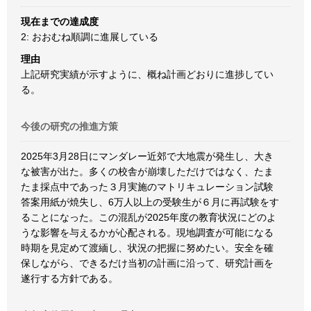
現在までの達成度
2: おおむね順調に進展している
理由
上記研究実績が示すように、概ね計画どおりに進捗してい
る。
今後の研究の推進方策
2025年3月28日にマンダレー近郊で大地震が発生し、大き
な被害が出た。多くの校舎が崩壊しただけではなく、たま
たま採点中であった３月実施のマトリキュレーション試験
答案用紙が焼失し、6万人以上の受験生が６月に再試験をす
ることになった。この混乱が2025年度の教育状況にどのよ
うな影響を与えるかが心配される。現地調査が可能になる
時期を見定めて渡緬し、状況の把握に努めたい。安全を確
保しながら、できるだけ当初の計画に沿って、研究計画を
遂行する方針である。