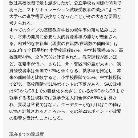
数は高校段階で最も減少したが、公立学校も同様の傾向で
あった。マトリキュレーション試験受験者の減少によって
大学への進学需要が少なくなったことがその大きな要因と
考えられる。
すべてのタイプの基礎教育学校の就学率の落ち込みによ
り、将来の発展に必要な人的資源蓄積の滞りが懸念され
る。相対的な在籍率（現実の在籍数/在籍数の傾向値）は
2023年で全国平均で小学校課程87%、中学校課程65％、高
校課程44%、全体75%と計算された。教育課程が高いほ
ど、在籍率が低い。さらに、州・管区間の差が大きい。実
質登校者率は全国で72%と低くなる。就学率を推定し、本
来の傾向値と比較すると、小学校段階で15%、中学校段階
で27%、高校段階で31%ポイントの下落がある。SAC政権
はKGからG9までの義務化をめざしているがKGからG9まで
就学する者は現状では就学予定人口全体の66%と計算さ
れ、実現は容易ではない。クーデターがなければこの値は
87%と計算されるところから、その差21%ポイントが政変
の影響を受けたことになる。
現在までの達成度