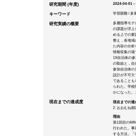
2024-04-01 –
研究期間 (年度)
学習困難 / 多
キーワード
多層指導モデル（
研究実績の概要
の課題が浮上
める上での要
整え，各地域
た内容の分析
情報収集の場
19自治体の
の取組と，自
参加自治体の
設計が不可欠
であることも
られた。学校
かになった。
現在までの達成度
現在までの達
2: おおむね
理由
第1回目のM
行われた。事
する方法」「