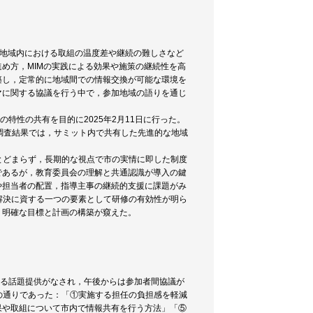
が増える中，地域内における取組の温度差や継続の難しさなど
め方，MIMの実践による効果や施策の継続性を高
築し，定常的に地域間での情報交換が可能な環境を
マに関する協議を行う中で，参加地域の語りを通じ
特性の共有を目的に2025年2月11日に行った。
の調査結果では，サミット内で共有した先進的な地域
とどまらず，長期的な視点で市の実情に即した制度
であるが，教育委員会の理解と共通認識が導入の鍵
や担当者の配置，指導主事の継続的支援に課題がみ
解決に資する一つの要素として研修の有効性が明ら
，明確な目標と計画の構築が窺えた。
よる話題提供がなされ，午後からは参加者間協議が
の通りであった：「①実施する担任の負担感を軽減
果や取組について市内で情報共有を行う方法」「⑤