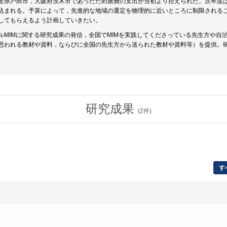
玉県戸田市，大阪府茨木市であったため旅費の支出が当初より控えられた。次年度は
込まれる。予算によって，先進的な地域の選定を物理的に近いところに制限される
してもらえるよう計画していきたい。
ルMIMに関する研究成果の発信，全国でMIMを実践してくださっている先生方や自治
思われる教材や資料，ならびに全国の先生方から送られた教材や資料等）を提供。
研究成果
(
2
件)
す