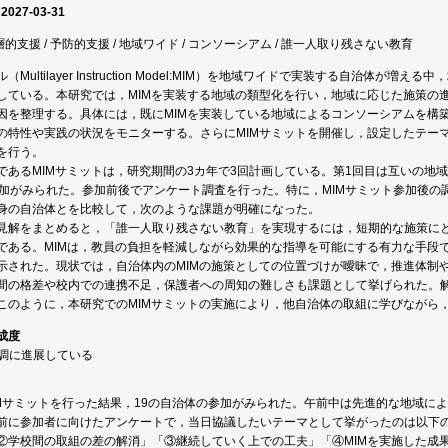
 2027-03-31
層的支援 / 予防的支援 / 地域ワイド / コンソーシアム / 誰一人取り残さない教育
Multilayer Instruction Model:MIM）を地域ワイドで実装する自治体
している。本研究では，MIMを実装する地域の類型化を行い，地域に応じた施策の進
因を整理する。具体には，既にMIMを実装している地域によるコンソーシアムを構
の特性や実践の状況をモニターする。さらにMIMサミットを開催し，設定したテー
を行う。
であるMIMサミットは，研究期間の3カ年で3回計画している。第1回目は互いの地域の
参加がみられた。参加前後でアンケート調査を行った。特に，MIMサミット参加後
身の自治体とを比較して，次のような課題が明確になった。
見解をまとめると，「誰一人取り残さない教育」を実現するには，短期的な施策に
である。MIMは，教員の負担を軽減しながら効果的な指導を可能にする有力な手段
示された。現状では，自治体内のMIMの施策としての位置づけが曖昧で，推進体制
間の格差や校内での連携不足，保護者への周知の難しさも課題として挙げられた。
このように，本研究でのMIMサミットの実施により，他自治体の取組に学びながら
成度
順調に進展している
IMサミットを行った結果，19の自治体の参加がみられた。午前中は先進的な地域に
前に参加者に向けたアンケートで，当日協議したいテーマとして挙がったのは以下
②学校間の取組の差の解消」「③継続していく上での工夫」「④MIMを実施した成