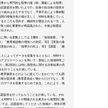
指導から専門的な指導の場（例：通級による指導）
の話題提供を聞いた上での，自身の自治体の現状分
取り組みはまだ十分でなく，予算不足により教材配
間の情報共有の場が乏しく，MIMを推進していく
するところも否めず，継続性が懸念される一方，人
で取り組む重要性が再認識された。今後は制度設
が示された。
化に用いる変数としては【属性：「地域規模」「学
進」「教育相談数の増加への対応」等】【実装の過
習意欲の向上」「指導力の向上」等】【課題：「継
ことによってデータを収集するとともに，MIMサミ
のアプリケーションを用いて，類似した地域特性ご
ており，第2回目には特に類型化に関する分析結果の共
有を行うことを計画している。
る教育施策をどのように捉えているかについても調
様相を提供者（教育委員会）側からだけでなく，実
てのデータを収集するためである。これにより，地
話題提供を行ってもらうことを計画している。それ
えMIMサミットが開催される東京から地理的に離
ついては，話題提供してくださった地域が，神奈川県