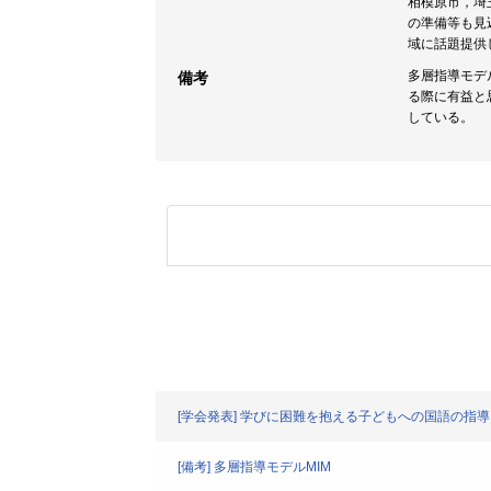
相模原市，埼
の準備等も見
域に話題提供
多層指導モデ
備考
る際に有益と
している。
[学会発表] 学びに困難を抱える子どもへの国語の指導
[備考] 多層指導モデルMIM