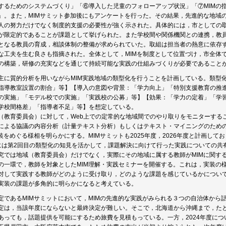
するためのシステムづくり」「⑥導入した児童のフォローアップ状況」「⑦MIMの
」。また，MIMサミット参加後にもアンケートを行った。その結果，先進的な地域
人の努力だけでなく制度的支援の必要性が強く示された。具体的には，市としての
が限定的であることが課題として挙げられた。また学校間や関係機関との連携，教員
となる教員の育成，相談体制の整備が求められていた。取組は担当者の熱意に依存
な工夫を生む良さも指摘された。全体として，MIMを制度として位置づけ，市全体
の構築，研修の充実などを通じて持続可能な実践の仕組みづくりが必要であること
主に質的分析を用いながらMIM実践地域の類型化を行うことを計画している。類型
指導教室設置の割合」等】【導入の意図や背景：「学力向上」「特別支援教育の推
の実施」「モデル校での実施」「実践校の公募」等】【効果：「学力の定着」「学
学校間格差」「指導者不足」等】を想定している。
（教育委員会）に対して，Web上での定常的な地域間でのやり取りをモニターする
による協議の内容分析（計量テキスト分析）もしくはテキスト・マイニングのため
実装をめぐる様相を明らかにする。MIMサミットも2025年度，2026年度と計画し
には第2回目の類型化の知見を活かして，課題解決に向けて行った実践についての共
究では地域（教育委員会）だけでなく，実際にその地域に属する教師がMIMに関す
の一環で，教師を対象としたMIM理解・実践セミナーを開催する。これは，実装の
対して実践する教師がどのように受け取り，どのような課題を感じているかについ
実装の課題が多角的に明らかになると考えている。
定であるMIMサミットにおいて，MIMの先進的な実践がみられる３つの自治体から
定は，当該年度にならないと最終決定が難しい。そこで，北海道から沖縄まで，たと
あっても，話題提供を可能にするため旅費を見積もっている。一方，2024年度に