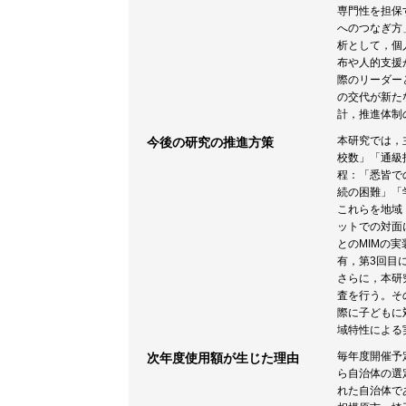
専門性を担保
へのつなぎ方
析として，個
布や人的支援
際のリーダー
の交代が新た
計，推進体制
本研究では，
今後の研究の推進方策
校数」「通級
程：「悉皆で
続の困難」「
これらを地域
ットでの対面
とのMIMの
有，第3回目
さらに，本研
査を行う。そ
際に子どもに
域特性による
毎年度開催予
次年度使用額が生じた理由
ら自治体の選
れた自治体で