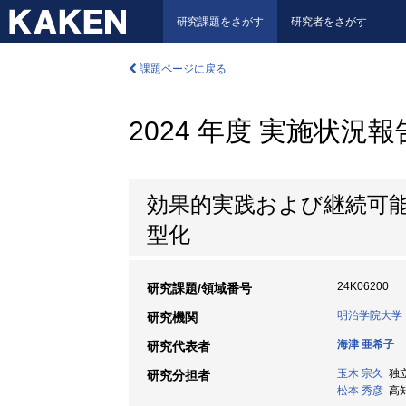
研究課題をさがす
研究者をさがす
課題ページに戻る
2024 年度 実施状況
効果的実践および継続可能
型化
24K06200
研究課題/領域番号
明治学院大学
研究機関
海津 亜希子
研究代表者
玉木 宗久
独立
研究分担者
松本 秀彦
高知