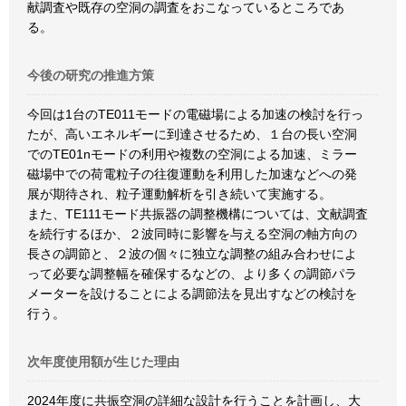
献調査や既存の空洞の調査をおこなっているところであ
る。
今後の研究の推進方策
今回は1台のTE011モードの電磁場による加速の検討を行っ
たが、高いエネルギーに到達させるため、１台の長い空洞
でのTE01nモードの利用や複数の空洞による加速、ミラー
磁場中での荷電粒子の往復運動を利用した加速などへの発
展が期待され、粒子運動解析を引き続いて実施する。
また、TE111モード共振器の調整機構については、文献調査
を続行するほか、２波同時に影響を与える空洞の軸方向の
長さの調節と、２波の個々に独立な調整の組み合わせによ
って必要な調整幅を確保するなどの、より多くの調節パラ
メーターを設けることによる調節法を見出すなどの検討を
行う。
次年度使用額が生じた理由
2024年度に共振空洞の詳細な設計を行うことを計画し、大