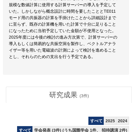
規模な数値計算に使用する計算サーバーの導入を予定して
いた。しかしながら概念設計に時間を要したこととTE011
モード用の共振器の計算を手掛けたことから詳細設計まで
に至らず、既存の計算機を用いた計算で十分に足りること
になったために当初予定していた金額が不使用となった。
2025年度には今後の検討の進み方次第で、計算サーバーの
導入もしくは簡易的な共振空洞を製作し、ベクトルアナラ
イザー等を用いた電磁波の計測によって検討を進めること
とし、それらのための支出を行う予定である。
研究成果
(
3
件)
すべて
2025
2024
すべて
学会発表 (3件) (うち国際学会 1件、 招待講演 2件)