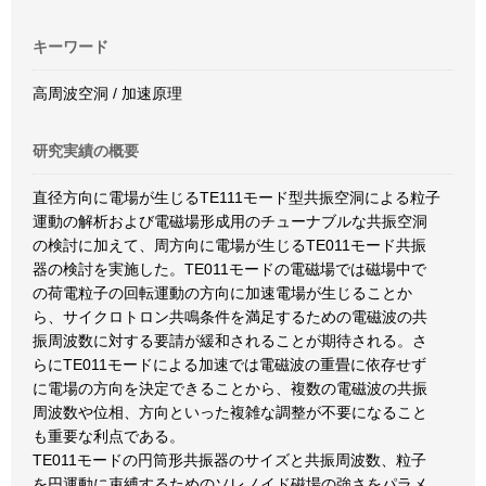
キーワード
高周波空洞 / 加速原理
研究実績の概要
直径方向に電場が生じるTE111モード型共振空洞による粒子
運動の解析および電磁場形成用のチューナブルな共振空洞
の検討に加えて、周方向に電場が生じるTE011モード共振
器の検討を実施した。TE011モードの電磁場では磁場中で
の荷電粒子の回転運動の方向に加速電場が生じることか
ら、サイクロトロン共鳴条件を満足するための電磁波の共
振周波数に対する要請が緩和されることが期待される。さ
らにTE011モードによる加速では電磁波の重畳に依存せず
に電場の方向を決定できることから、複数の電磁波の共振
周波数や位相、方向といった複雑な調整が不要になること
も重要な利点である。
TE011モードの円筒形共振器のサイズと共振周波数、粒子
を円運動に束縛するためのソレノイド磁場の強さをパラメ