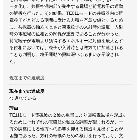
ータ化し、共振空洞内部で発生する電場と荷電粒子の運動
の解析を行った。その結果、TE011モードの共振器内に荷
電粒子がとどまる期間に受ける力積を有意な値とするため
に、共振器の軸方向長さと荷電粒子の入射時の速度、入射
時の電磁場の位相との関係が重要であることが分かった。
荷電粒子が電場より獲得するエネルギー絶対値を最大とす
る位相においては、粒子が入射時とは逆方向に加速される
ことも判明し、粒子運動の興味深いふるまいが示唆され
た。
現在までの達成度
現在までの達成度
4: 遅れている
理由
TE111モード電磁波の２波の重畳により回転電磁場を形成す
るためにそれぞれの電磁波の独立な調整が望まれるが、一
方の調整による他方への影響を抑える構造を見出すことが
困難であった。方針の転換のための検討を行っており、文