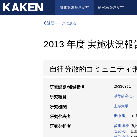
研究課題をさがす
研究者をさがす
課題ページに戻る
2013 年度 実施状況
自律分散的コミュニティ
25330361
研究課題/領域番号
基盤研究(C)
研究種目
山形大学
研究機関
田中 敦
山形
研究代表者
多川 孝央
九州
研究分担者
安武 公一
広島大