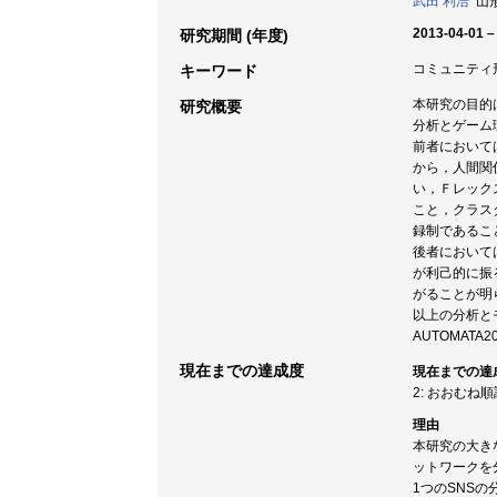
武田 利浩
山形
2013-04-01 –
研究期間 (年度)
コミュニティ
キーワード
本研究の目的
研究概要
分析とゲーム
前者において
から，人間関
い，Ｆレック
こと，クラス
録制であるこ
後者において
が利己的に振
がることが明
以上の分析と
AUTOMAT
現在までの達成度
現在までの達
2: おおむね
理由
本研究の大き
ットワークを
1つのSNS