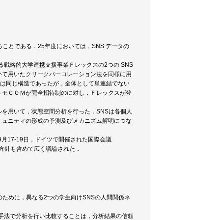
ことである．25年度においては，SNS データの
る戦略的大学連携支援事業Ｆレックスの2つの SNS
いて用いたクリークパーコレーション法を同様に用
には同じ構造であったが，全体として単連結でない
トモＣＯＭが完全招待制のに対し，Ｆレックスが登
を用いて，状態空間分析を行った．SNSは各個人
ミュニティの形成の予測及びメカニズム解明につな
月17-19日，ドイツで開催された国際会議
後の方針も含めて広く議論された．
ために，異なる2つの学生向けSNSの人間関係ネ
じ手法で分析を行い比較することは，分析結果の信頼