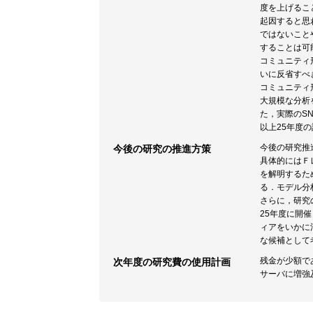
度を上げるこ
起因すると思
ではないこと
することは可
コミュニティ
いに反省すべ
コミュニティ
大規模な分析
た，実際のS
以上25年度
今後の研究推
今後の研究の推進方策
具体的にはＦ
を解明するた
る．モデル分
さらに，研究
25年度に開
ィアをいかに
な候補として
残金が少額で
次年度の研究費の使用計画
サーバに増強