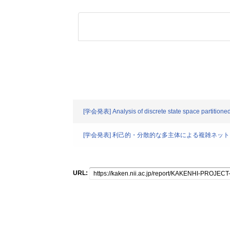
[学会発表] Analysis of discrete state space partitioned
[学会発表] 利己的・分散的な多主体による複雑ネ
URL: