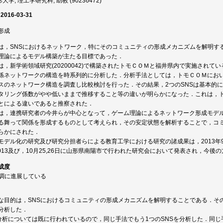
大学, 理工学研究科, 助教 (90236472)
 2016-03-31
形成
は，SNSにおけるネットワーク，特にそのコミュニティの形成メカニズムを解明する
理論によるモデル構築が主たる目標であった．
は，新学術領域研究(20200042)で構築されたトモＣＯＭと福井県内で実施されてい
係ネットワークの構造を時系列的に分析した．分析手法としては，トモＣＯＭにお
スのネットワーク構造を調査し比較検討を行った．その結果，2つのSNSは基本的
タリング係数がやや低いままで推移すること等の違いが明らかになった．これは，
とによる違いであると推察された．
は，連携研究者の今井らが中心となって，ゲーム理論によるネットワーク形成モデル
る舞って関係を形成するものとして考えられ，その安定状態を解析することで，コ
らかにされた．
モデル化の研究及び研究分担者らによる教育工学における研究の諸成果は，2013年9
A2013及び，10月25,26日に山形県南陽市で行われた研究会において発表され，今
成度
順調に進展している
な目的は，SNSにおけるコミュニティの形成メカニズムを解明することである．その
分析した．
の分析については既に行われているので，同じ手法でもう1つのSNSを分析した．同