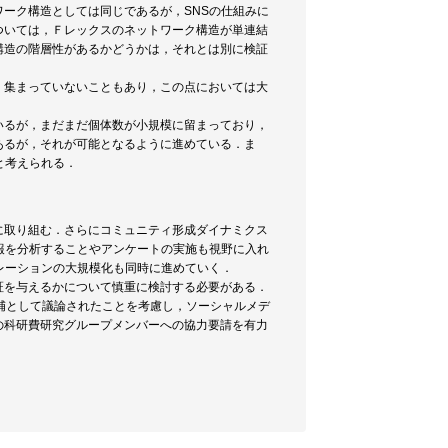
ーク構造としては同じであるが，SNSの仕組みに
ついては，Ｆレックスのネットワーク構造が単連結
構造の階層性があるかどうかは，それとは別に検証
く集まっていないこともあり，この点においては大
いるが，まだまだ個体数が小規模に留まっており，
あるが，それが可能となるように進めている．ま
と考えられる．
．
に取り組む．さらにコミュニティ形成ダイナミクス
報を分析することやアンケートの実施も視野に入れ
レーションの大規模化も同時に進めていく．
証を与えるかについて慎重に検討する必要がある．
補として議論されたことを考慮し，ソーシャルメデ
の科研費研究グループメンバーへの協力要請を有力