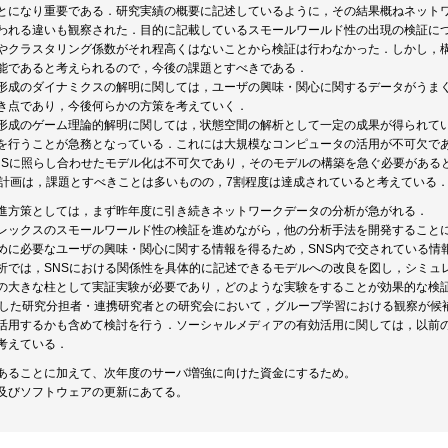
とになり重要である．研究実績の概要に記述しているように，その結果概ねネットワ
われる違いも観察された．目的に記載しているスモールワールド性の出現の検証に
やクラスタリング係数がそれ程高くはないことから検証は行わなかった．しかし，
能であると考えられるので，今後の課題とすべきである．
形成のダイナミクスの解明に関しては，ユーザの興味・関心に関するデータがうま
き点であり，今後何らかの方策を考えていく．
形成のゲーム理論的解明に関しては，状態空間の解析として一定の成果が得られて
を行うことが急務となっている．これには大規模なコンピュータの活用が不可欠で
NSに照らし合わせたモデル化は不可欠であり，そのモデルの構築を急ぐ必要がある
の計画は，課題とすべきことは多いものの，7割程度は達成されていると考えている
進方策としては，まず昨年度に引き続きネットワークデータの分析が急がれる．
レックスのスモールワールド性の検証を進めながら，他の分析手法を開発すること
めに必要なユーザの興味・関心に関する情報を得るため，SNS内で交されている情
析では，SNSにおける関係性を具体的に記述できるモデルへの改良を図し，シミュ
の大きな柱として実証実験が必要であり，どのような実験をすることが効果的な検
催した研究分担者・連携研究者との研究会において，グループ学習における観察が候
活用するかも含めて検討を行う．ソーシャルメディアの有効活用に関しては，以前
考えている．
あることに加えて、次年度のサーバ増強に向けた資金にするため。
及びソフトウェアの更新にあてる。