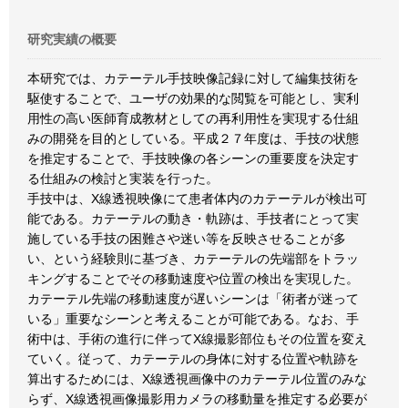
研究実績の概要
本研究では、カテーテル手技映像記録に対して編集技術を
駆使することで、ユーザの効果的な閲覧を可能とし、実利
用性の高い医師育成教材としての再利用性を実現する仕組
みの開発を目的としている。平成２７年度は、手技の状態
を推定することで、手技映像の各シーンの重要度を決定す
る仕組みの検討と実装を行った。
手技中は、X線透視映像にて患者体内のカテーテルが検出可
能である。カテーテルの動き・軌跡は、手技者にとって実
施している手技の困難さや迷い等を反映させることが多
い、という経験則に基づき、カテーテルの先端部をトラッ
キングすることでその移動速度や位置の検出を実現した。
カテーテル先端の移動速度が遅いシーンは「術者が迷って
いる」重要なシーンと考えることが可能である。なお、手
術中は、手術の進行に伴ってX線撮影部位もその位置を変え
ていく。従って、カテーテルの身体に対する位置や軌跡を
算出するためには、X線透視画像中のカテーテル位置のみな
らず、X線透視画像撮影用カメラの移動量を推定する必要が