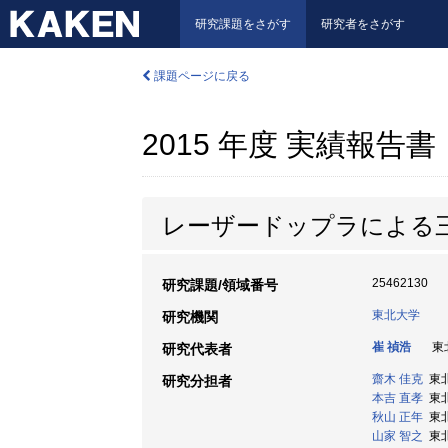
研究課題をさがす
研究者をさがす
課題ページに戻る
2015 年度 実績報告書
レーザードップラによる
25462130
研究課題/領域番号
東北大学
研究機関
崔 禎浩
東北
研究代表者
齋木 佳克
東北大
研究分担者
本吉 直孝
東北
秋山 正年
東北大
山家 智之
東北