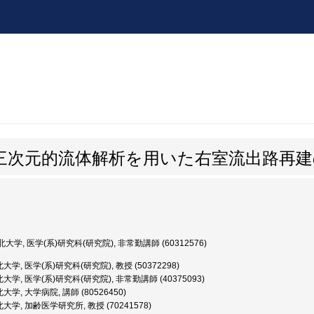
三次元的流体解析を用いた右室流出路再建
大学, 医学(系)研究科(研究院), 非常勤講師 (60312576)
学, 医学(系)研究科(研究院), 教授 (50372298)
大学, 医学(系)研究科(研究院), 非常勤講師 (40375093)
学, 大学病院, 講師 (80526450)
大学, 加齢医学研究所, 教授 (70241578)