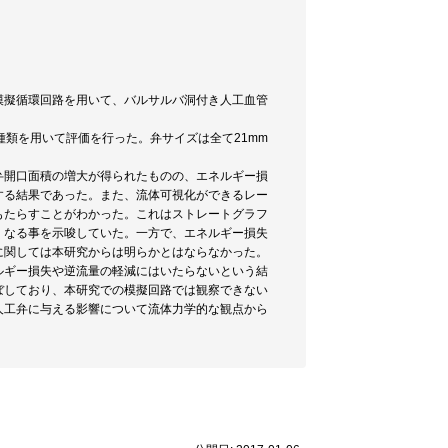
模擬循環回路を用いて、バルサルバ洞付き人工血管
類、生体弁5種類を用いて評価を行った。弁サイズは全て21mm
弁開口面積の増大が得られたものの、エネルギー損
増大する結果であった。また、流体可視化ができるレー
もたらすことがわかった。これはストレートグラフ
くなる事を示唆していた。一方で、エネルギー損失
た事に関しては本研究からは明らかとはならなかった。
ルギー損失や逆流量の軽減にはいたらないという結
ぼしており、本研究での模擬回路では観察できない
人工弁に与える影響について流体力学的な観点から