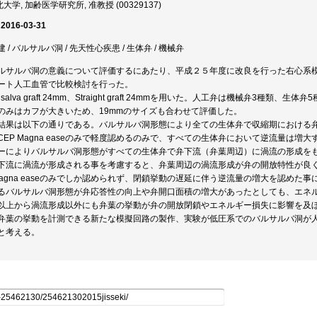
大学, 加齢医学研究所, 准教授 (00329137)
 2016-03-31
/ バルサルバ洞 / 先天性心疾患 / 生体弁 / 機械弁
ルサルバ洞の意義について評価するにあたり、平成２５年度に改良を行った右心系
ート人工血管で比較検討を行った。
salva graft 24mm、Straight graft 24mmを用いた。人工弁は機械弁3種
icのみはカフが大きいため、19mmのサイズも合わせて評価した。
結果は以下の通りである。バルサルバ洞形態により全ての生体弁で収縮期における
CEP Magna easeのみで軽度認めるのみで、すべての生体弁において逆流量は
ーによりバルサルバ洞形態がすべての生体弁で弁下流（弁葉周辺）に渦流の形成を
下流に渦流が形成される事を考慮すると、弁葉周辺の渦流形成が弁の開放特性が良
 Magna easeのみでしか認められず、閉鎖挙動の遅延に伴う逆流量の増大を認め
るバルサルバ洞形態が弁応答性の向上や弁開口面積の増大があったとしても、エネ
以上から渦流形成以外にも弁葉の挙動が弁の開放閉鎖やエネルギー損失に影響を及
弁葉の挙動を計測できる新たな模擬回路の製作、実験が低圧系でのバルサルバ洞が
と考える。