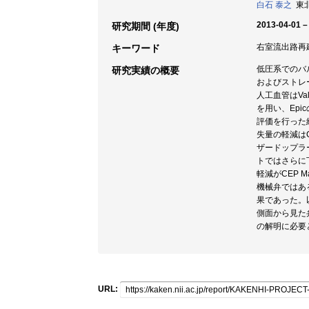
白石 泰之
東北
2013-04-01 –
研究期間 (年度)
右室流出路再建 
キーワード
低圧系でのバ
研究実績の概要
およびストレ
人工血管はVal
を用い、Ep
評価を行った
失量の軽減は
ザードップラ
トではさらに
軽減がCEP
機械弁ではあ
果であった。
側面から見た
の解明に必要
URL: