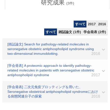
研究成果
(
3
件)
すべて
2017
2016
すべて
雑誌論文 (1件)
学会発表 (2件)
[雑誌論文] Search for pathology-related molecules in
seronegative obstetric antiphospholipid syndrome using
two-dimensional immunoblotting.
2016
[学会発表] A proteomic approach to identify pathology-
related molecules in patients with seronegative obstetric
antiphospholipid syndrome
2017
[学会発表] 二次元免疫ブロッティングを用いた、
Seronegative obstetrical antiphospholipid syndromeにおけ
る病態関連分子の探索
2016