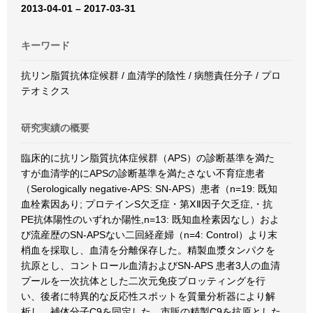
2013-04-01 – 2017-03-31
キーワード
抗リン脂質抗体症候群 / 血清学的陰性 / 病態責任分子 / プロ
テオミクス
研究実績の概要
臨床的に抗リン脂質抗体症候群（APS）の診断基準を満た
すが血清学的にAPSの診断基準を満たさない不育症患者
（Serologically negative-APS: SN-APS）患者（n=19: 既知
血栓素因あり; プロテインS欠乏症・第ⅩⅡ因子欠乏症,・抗
PE抗体陽性のいずれか陽性,n=13: 既知血栓素因なし）およ
び流産歴のSN-APSない二回経産婦（n=4: Control）より末
梢血を採取し、血清を分離保存した。精製血漿タンパクを
抗原とし、コントロール血清およびSN-APS 患者3人の血清
プールを一次抗体とした二次元免疫ブロッティングを行
い、後者に特異的な反応性スポットを質量分析器により解
析し、補体分子C9を同定した。市販の精製C9を抗原とした