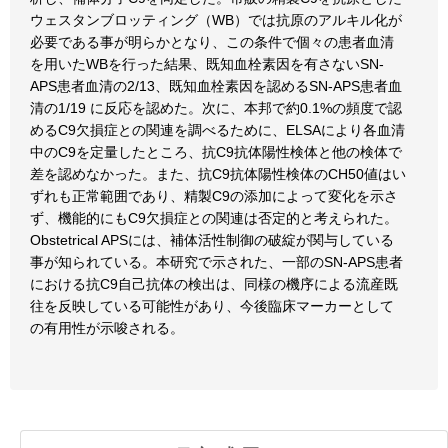
ウェスタンブロッティング（WB）では抗原のアルキル化が
必要である事が明らかとなり、この条件で個々の患者血清
を用いたWBを行った結果、既知血栓素因を有さないSN-
APS患者血清の2/13、既知血栓素因を認めるSN-APS患者血
清の1/19 に反応を認めた。次に、本邦で約0.1%の頻度で認
めるC9欠損症との関連を調べるために、ELSAにより各血清
中のC9を定量したところ、抗C9抗体陽性検体と他の検体で
差を認めなかった。また、抗C9抗体陽性検体のCH50値はい
ずれも正常範囲であり、精製C9の添加によって変化を示さ
ず、機能的にもC9欠損症との関連は否定的と考えられた。
Obstetrical APSには、補体活性制御の破綻が関与している
事が知られている。本研究で示された、一部のSN-APS患者
における抗C9自己抗体の検出は、同様の機序による流産既
往を反映している可能性があり、今後臨床マーカーとして
の有用性が示唆される。