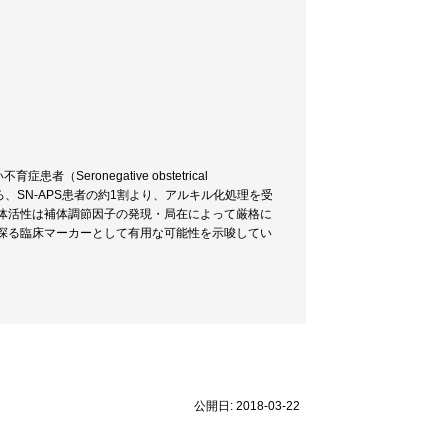
ronegative obstetrical
みたところ、SN-APS患者の約1割より、アルキル化処理を受
体活性は補体調節因子の発現・局在によって厳格に
探る臨床マーカーとして有用な可能性を示唆してい
公開日: 2018-03-22