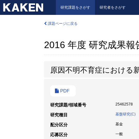
研究課題をさがす
研究者をさがす
課題ページに戻る
2016 年度 研究成果
原因不明不育症における
PDF
25462578
研究課題/領域番号
基盤研究(C)
研究種目
基金
配分区分
一般
応募区分