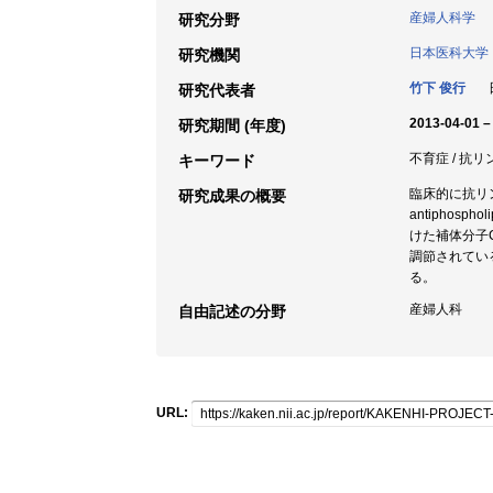
産婦人科学
研究分野
日本医科大学
研究機関
竹下 俊行
日
研究代表者
2013-04-01 –
研究期間 (年度)
不育症 / 抗リ
キーワード
臨床的に抗リン
研究成果の概要
antiphos
けた補体分子
調節されてい
る。
産婦人科
自由記述の分野
URL: