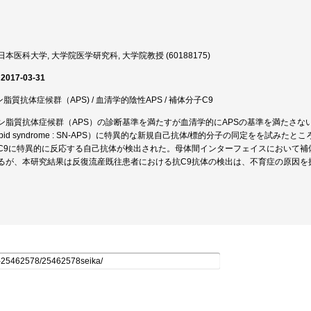
本医科大学, 大学院医学研究科, 大学院教授 (60188175)
 2017-03-31
ン脂質抗体症候群（APS) / 血清学的陰性APS / 補体分子C9
脂質抗体症候群（APS）の診断基準を満たすが血清学的にAPSの基準を満たさない不育症患者（Se
pholipid syndrome : SN-APS）に特異的な新規自己抗体/標的分子の同定をを試
C9に特異的に反応する自己抗体が検出された。母体間インターフェイスにおいて補
るが、本研究結果は反復流産既往患者における抗C9抗体の検出は、不育症の原因を