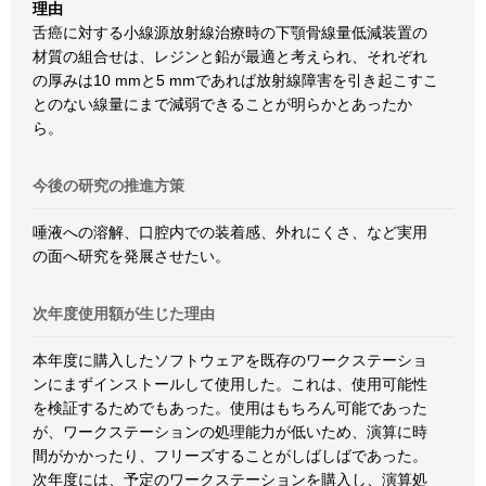
理由
舌癌に対する小線源放射線治療時の下顎骨線量低減装置の
材質の組合せは、レジンと鉛が最適と考えられ、それぞれ
の厚みは10 mmと5 mmであれば放射線障害を引き起こすこ
とのない線量にまで減弱できることが明らかとあったか
ら。
今後の研究の推進方策
唾液への溶解、口腔内での装着感、外れにくさ、など実用
の面へ研究を発展させたい。
次年度使用額が生じた理由
本年度に購入したソフトウェアを既存のワークステーショ
ンにまずインストールして使用した。これは、使用可能性
を検証するためでもあった。使用はもちろん可能であった
が、ワークステーションの処理能力が低いため、演算に時
間がかかったり、フリーズすることがしばしばであった。
次年度には、予定のワークステーションを購入し、演算処