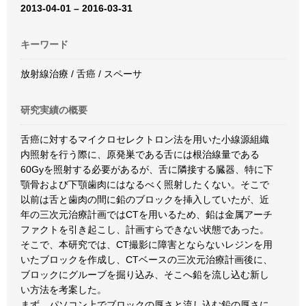
2013-04-01 – 2016-03-31
キーワード
放射線治療 / 舌癌 / スペーサ
研究実績の概要
舌癌に対するマイクロセレクトロン法を用いた小線源組織
内照射を行う際に、原発巣である舌には根治線量である
60Gyを照射する必要があるが、舌に隣接する臓器、特に下
顎骨および下顎歯肉にはなるべく照射したくない。そこで
以前は舌と歯肉の間に鉛のブロックを挿入していたが、近
年の三次元治療計画ではCTを用いるため、鉛は金属アーチ
ファクトを引き起こし、計画すらできない状態であった。
そこで、本研究では、CT撮影に障害とならないレジンを用
いたブロックを作成し、CTベースの三次元治療計画後に、
ブロックにグルーブを掘り込み、そこへ鉛を流し込む新し
い方法を考案した。
まず、パソコン上でブロックの厚さと流し込む鉛の厚さに