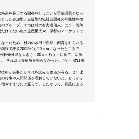
の格差を是正する開発を行うことが重要課題となっ
剤とした参加型／支援型地域社会開発の可能性を検
性のグループ、１つは村の有力者個人）に１）養魚
用だけでない魚の生産拡大や、県都のマーケットで
になったため、村内の水田で自然に飼育されている
誤で稚魚200匹位が20ｃｍになったところで、
分販売可能な大きさ（30ｃｍ程度）に育て、活魚
足し、それ以上養殖魚を売らなかった。だが、彼は養
育技術が必要だがそれを試みる価値が有る。２）比
内の行事や人間関係を理解していないと、せっかく
を増やすまでには至らず、したがって、養殖による