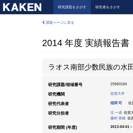
研究課題をさがす
研究者をさがす
課題ページに戻る
2014 年度 実績報告書
ラオス南部少数民族の水
25660184
研究課題/領域番号
佐賀大学
研究機関
稲岡 司
佐賀
研究代表者
辻 一成
佐賀大学
研究分担者
藤村 美穂
佐賀大
2013-04-01 –
研究期間 (年度)