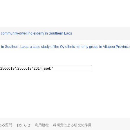
o community-dwelling elderly in Southern Laos
in Southern Laos: a case study of the Oy ethnic minority group in Attapeu Province
ある質問
お知らせ
利用規程
科研費による研究の帰属