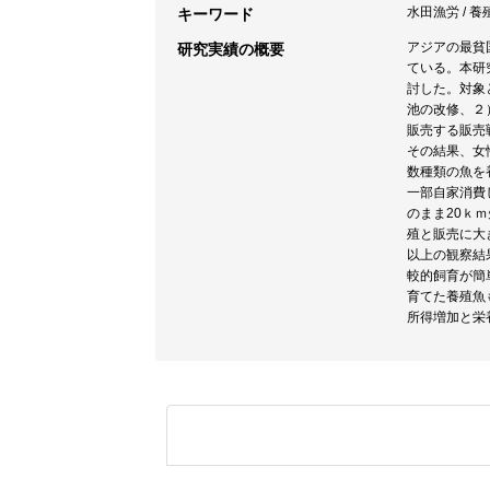
水田漁労 / 養
キーワード
アジアの最貧
研究実績の概要
ている。本研
討した。対象
池の改修、２
販売する販売
その結果、女
数種類の魚を
一部自家消費
のまま20ｋ
殖と販売に大
以上の観察結
較的飼育が簡
育てた養殖魚
所得増加と栄