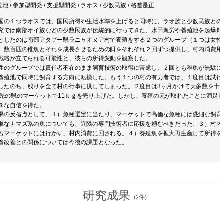
殖池 / 参加型開発 / 支援型開発 / ラオス / 少数民族 / 格差是正
国の１つラオスでは、国民所得や生活水準を上げると同時に、ラオ族と少数民族と
究では南部オイ族などの少数民族が伝統的に行ってきた、水田漁労や養殖池を起爆
としたのは南部アタプー県ラニャオヌア村で養殖をする２つのグループ（１つは女
）数百匹の稚魚とそれを成長させるための餌をそれぞれ２回ずつ提供し、村内消費
戦略が立てられる可能性と、彼らの所得変動を観察した。
性のグループでは責任者不在のまま飼育技術の取得に苦慮し、２回とも稚魚が無駄
養殖池で同時に飼育する方向に転換した。もう１つの村の有力者では、１度目は試行錯
したのち、残りを全て村の行事に供してしまった。２度目は3ヶ月かけて大多数を十
ｍ先の県のマーケットで11ｋｇを売り上げた。しかし、養殖の元が取れたことに満
きな自信を得た。
果の反省点として、１）魚種選定に当たり、マーケットで高価な魚種には繊細な飼
単なナマズ系の魚についても、近隣の専門技術者に応援を頼むべきだった。３）村
もマーケットには行かず、村内消費に回される。４）養殖魚を拡大再生産して所得
養改善との関係については今後の課題となった。
研究成果
(
2
件)