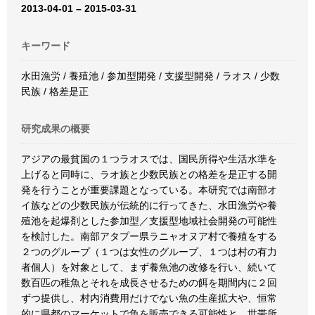
2013-04-01 – 2015-03-31
キーワード
水田漁労 / 養殖池 / 参加型開発 / 支援型開発 / ラオス / 少数
民族 / 格差是正
研究成果の概要
アジアの最貧国の１つラオスでは、国民所得や生活水準を
上げると同時に、ラオ族と少数民族との格差を是正する開
発を行うことが重要課題となっている。本研究では南部オ
イ族などの少数民族が伝統的に行ってきた、水田漁労や養
殖池を起爆剤とした参加型／支援型地域社会開発の可能性
を検討した。南部アタプー県ラニャオヌア村で養殖をする
２つのグループ（１つは女性のグループ、１つは村の有力
者個人）を対象として、まず養魚池の改修を行い、続いて
数百匹の稚魚とそれを成長させるための餌を期間内に２回
ずつ提供し、村内消費用だけでない魚の生産拡大や、恒常
的に県都のマーケットで魚を販売できる可能性と、世帯所