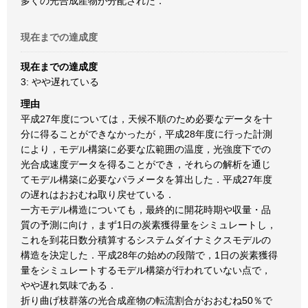
多くの光合成産物が分配された．
現在までの達成度
現在までの達成度
3: やや遅れている
理由
平成27年度については，天候不順のため必要なデータを十
分に得ることができなかったが，平成28年度に行った計測
により，モデル構築に必要な広範囲の温度，光強度下での
光合成速度データを得ることができ，それらの解析を通じ
てモデル構築に必要なパラメータを算出した．平成27年度
の遅れはおおむね取り戻せている．
一方モデル構造についても，最終的に開花時期や収量・品
質の予測に向け，まず1日の炭素獲得量をシミュレートし，
これを到花日数分積算するシステムダイナミクスモデルの
構造を決定した．平成28年の始めの段階で，1日の炭素獲得
量をシミュレートするモデル構築が行われていない点で，
やや遅れ気味である．
折り曲げ枝群落の光合成産物の転流割合がおおむね50％で