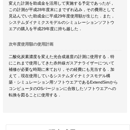
変えた計測を助成金を活用して実施する予定であったが，
この計測が平成28年度末にまでずれ込み，その費用として
見込んでいた助成金に平成29年度使用額が生じた．また，
システムダイナミクスモデルのシミュレーションソフトウ
エアの購入を平成29年度に持ち越した．
次年度使用額の使用計画
二酸化炭素濃度を変えた光合成速度の計測に使用する．特
にこれまで使用してきた赤外線ガスアナライザーについて
補修が必要な時期に来ており，その経費にも充当する．加
えて，現在使用しているシステムダイナミクスモデル構
築・シミュレーション用ソフトウエアであるExtendSimから
コンピュータのOSバージョンに合致したソフトウエアへの
転換を図ることに使用する．