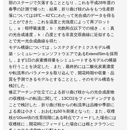
部のステージで欠落することとなり，これを平成28年度の
春季の計測で補った．結果，折り曲げ枝のみをもつ生産群
落については18℃～42℃にわたって光合成のデータを得る
ことができた．これを温度と光強度によって再プロット
し，ａ：暗呼吸速度，ｂ：光飽和点以下での傾き，ｃ：真
の光合成速度，ｋ：凸度とする非直交双曲線に近似するこ
とで光ー光合成曲線を得た．
モデル構築については，システクダイナミクスモデル構
築・シミュレーションソフトウエアであるExtendSimを採用
し，まず1日の炭素獲得量をシミュレートするモデルの構築
を行うことを決定した．また，最終的には二酸化炭素濃度
や転流率のパラメータを取り込んで，開花時期や収量・品
質を予測できるモデルとすることとし，そのモデル構造を
検討した．
修正アーチング仕立てによる折り曲げ枝からの光合成産物
の収穫枝への転流に関して，13CO2をフィーディングする
ことで検討した．折り曲げ枝からの転流率は品種や季節に
よる差は小さく，おおむね50％前後となった．また，収穫
枝が10cm頃の生育段階にある時点でフィードした場合には
収穫枝に，開花時にフィードした場合には根とクラウンに