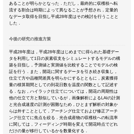
あることが明らかとなった．ただし，最終的に収穫枝へ転
流する割合は時期によって異なることが予想され，定量的
なデータ取得を目指し平成28年度はその検討を行うことと
した．
今後の研究の推進方策
平成28年度は，平成28年度はじめまでに得られた基礎デー
タを利用して1日の炭素収支をシミュレートするモデルの構
築を目指し，予測値と実測値を比較することでモデルの検
証を行う．また，開花に関するデータを引き続き収集し，
仕立て方や品種間差異を明らかにするとともに，炭素獲得
量の積算期間としての到花日数を温度の関数として記述す
る．なお，ハイラック仕立てについては，開花の周期性は
他の仕立て方と類似しているが，画像解析によるLAIの計測
と光合成速度の計測が困難なため，ひとまず解析の対象か
らは外すこととして，アーチング仕立ておよび修正アーチ
ング仕立てに焦点を絞る．光合成産物の収穫枝への転流率
に関しては，フィーディング時期を変えて開花時点でどれ
だけの量が移行しているかを数量化する．