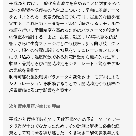
平成29年度は，二酸化炭素濃度を高めることに対する光合
成への影響や収穫枝の光合成について，早急に基礎データ
をとりまとめる．炭素の転流については，定量的な値を確
定する．これらのデータをモデルに反映させる．モデルの
検証を行い，予測精度を高めるためのパラメータの設定値
の修正を検討する．また，品種，湿度，LAI等の副次的影
響，さらに生育ステージごとの収穫枝，折り曲げ枝，クラ
ウン，根への分配に関する知見をシミュレーションモデル
に取り込み，温度関数である到花日数から最終的な生育，
収量・品質ならびに開花時期をシミュレート可能なモデル
の完成を目指す．
制御可能な施設環境パラメータを変化させ，モデルによる
シミュレーションを駆動することで，開花時期や収穫枝の
炭素蓄積に及ぼす影響を考察する．
次年度使用額が生じた理由
平成27年度終了時点で，天候不順のため予定していたデー
タ取得が十分でなかったため，その計測と解析に必要な経
費として補助金を繰り越した．引き続き二酸化炭素濃度を