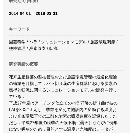
研究期間 (年度)
2014-04-01 – 2018-03-31
キーワード
園芸科学 / バラ / シミュレーションモデル / 施設環境調節 /
整枝管理 / 炭素収支 / 転流
研究実績の概要
花卉生産群落の整枝管理および施設環境管理の最適化理論
の構築を目指して，バラ切り花の生産群落における炭素の
獲得と転流に関するシミュレーションモデルの開発を行っ
ている．
平成27年度はアーチング仕立てのバラ群落の折り曲げ枝の
LAIを3.0に固定し，季節を変えて施設内の変動する温度お
よび光条環境下での二酸化炭素の吸収速度を記録した．た
だし，平成27年度の秋季の天候不順（曇天）ならびに例年
にない暖冬のため，目的とする温度と光強度のデータが一