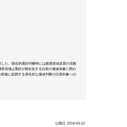
検討した。顕在的選好判断時には眼窩前頭皮質の活動
酬系領域は選好が顕在化する以前の価値表象に関わ
の刺激に起因する潜在的な価値判断の注視対象への
公開日: 2018-03-22