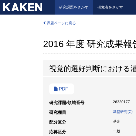
研究課題をさがす
研究者をさがす
課題ページに戻る
2016 年度 研究成果
視覚的選好判断における
PDF
26330177
研究課題/領域番号
基盤研究(C)
研究種目
基金
配分区分
一般
応募区分