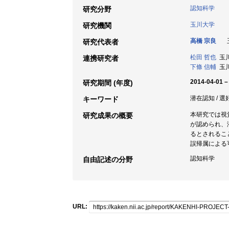
認知科学
研究分野
玉川大学
研究機関
高橋 宗良
玉
研究代表者
松田 哲也
玉川
連携研究者
下條 信輔
玉川
2014-04-01 –
研究期間 (年度)
潜在認知 / 選好
キーワード
本研究では視
研究成果の概要
が認められ、
るとされるこ
誤帰属による
認知科学
自由記述の分野
URL: