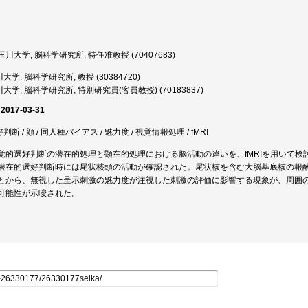
川大学, 脳科学研究所, 特任准教授 (70407683)
大学, 脳科学研究所, 教授 (30384720)
大学, 脳科学研究所, 特別研究員(客員教授) (70183837)
 2017-03-31
判断 / 顔 / 同人種バイアス / 魅力度 / 視覚情報処理 / fMRI
覚的選好判断の潜在的処理と顕在的処理における脳活動の違いを、fMRIを用いて
潜在的選好判断時には尾状核頭の活動が確認された。尾状核を含む大脳基底核の報
とから、無視した呈示刺激の魅力度が注視した刺激の評価に影響する現象が、周囲
可能性が示唆された。