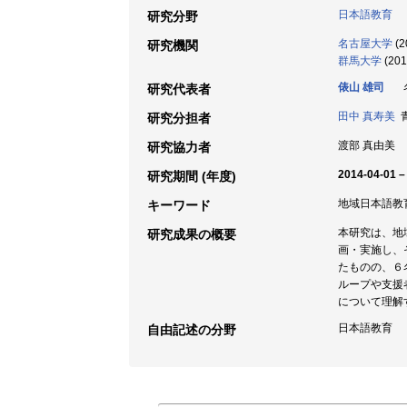
日本語教育
研究分野
名古屋大学
(2
研究機関
群馬大学
(201
俵山 雄司
名
研究代表者
田中 真寿美
青
研究分担者
渡部 真由美
研究協力者
2014-04-01 –
研究期間 (年度)
地域日本語教育 
キーワード
本研究は、地
研究成果の概要
画・実施し、
たものの、６
ループや支援
について理解
日本語教育
自由記述の分野