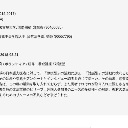
015-2017)
4)
古屋大学, 国際機構, 准教授 (30466685)
森中央学院大学, 経営法学部, 講師 (90557795)
 2018-03-31
/ ボランティア / 研修・養成講座 / 対話型
域の日本語支援者に対して、「教授型」の活動に加え、「対話型」の活動に携わる
その効果や課題をアンケートとインタビュー調査を通じて探った。その結果、調査
名は、この種の活動を取り入れておらず、また両者それぞれが取り入れに難しさを
者自身の文法重視のビリーフ、外国人参加者のニーズの多様性への対処、教材の選
するためのリソースの不足などが挙げられた。