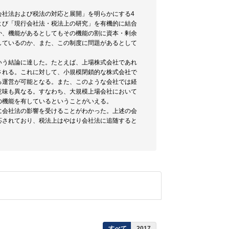
会社法および税法の対応と展開」を明らかにする4
よび「現行会社法・税法上の研究」を有機的に結合
か、機能があるとしてもその機能の割に資本・剰余
しているのか、また、この制度に問題があるとして
いう結論に達した。たとえば、上場株式会社であれ
される。これに対して、小規模閉鎖的な株式会社で
る運営が可能となる。また、このような会社では経
意味も異なる。すなわち、大規模上場会社において
の機能を有しているということがいえる。
に会社法の影響を受けることがわかった。上述の会
応されており、税法上はやはり会社法に追随すると
すべて
2017