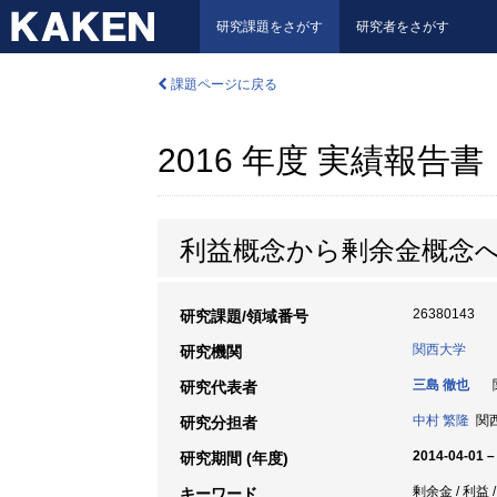
研究課題をさがす
研究者をさがす
課題ページに戻る
2016 年度 実績報告書
利益概念から剰余金概念
26380143
研究課題/領域番号
関西大学
研究機関
三島 徹也
関
研究代表者
中村 繁隆
関西
研究分担者
2014-04-01 –
研究期間 (年度)
剰余金 / 利益 
キーワード