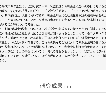
る平成２８年度には、当該研究テーマ「利益概念から剰余金概念への移行に対する
の研究、すなわち「歴史的研究」、「会計学的研究」、「ドイツ比較法的研究」お
い、具体的には、現在において資本・剰余金制度に会社債権者保護の機能があるの
コストが大きいのではないか、会社債権者は自らを守るために本当に資本制度を欲
があるのか等について考察した。
て、剰余金法制の役割については、株式会社の規模および特徴と密接に関連すると
取引法適用対象会社とされ広く会計情報が開示されることによって、モニタリング
取引法の対象外であり、計算書類の正確さは担保されておらず、経営者の恣意によ
株主という状況も多く存在する。これらの異なる会社において剰余金法制の有する
持つ役割は小さいが、小規模閉鎖会社ではいまだに剰余金法制は債権者保護として
学および会計学との関係については、異なる趣旨をもつとはいえ、双方ともに多分
関係においては、会計学については逆点現象とはなるが会社法に先んじてすでに対
ろう。
研究成果
(
1
件)