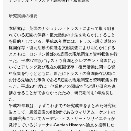
ナショナル・トラスト / 庭園保存 / 風景庭園
研究実績の概要
本研究は、英国のナショナル・トラストによって取り組ま
れている庭園の保存・復元活動の手法を明らかにすること
を目的としている。平成26年度には、トラスト設立以降の
庭園保存・復元活動の変遷を文献調査により明らかにする
とともに、ロンドン近郊の5庭園の現地調査と資料収集を行
った。平成27年度にはストウ庭園とクレアモント庭園にお
いてヒアリング及び現在の庭園保存・復元活動に関する資
料収集を行うとともに、新たにトラストの庭園保存活動に
おける先駆的な事例である5庭園の現地調査と資料収集を行
った。平成28年度は、他業務との関係で予定通り研究を進
捗させることができなかったため、研究期間を1年延長し
た。
平成29年度は、まずこれまでの研究成果をまとめた研究報
告として、風景庭園の創始者であるウィリアム・ケントの
造園手法についてガーデン・ヒストリー・ソサイエティが
発行しているジャーナルGarden Historyへ論文を投稿した