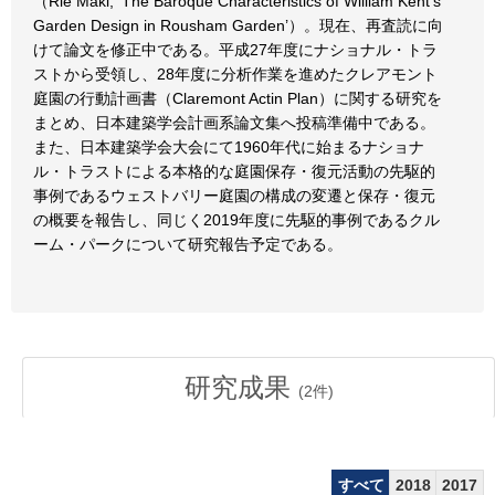
（Rie Maki, ‘The Baroque Characteristics of William Kent’s
Garden Design in Rousham Garden’）。現在、再査読に向
けて論文を修正中である。平成27年度にナショナル・トラ
ストから受領し、28年度に分析作業を進めたクレアモント
庭園の行動計画書（Claremont Actin Plan）に関する研究を
まとめ、日本建築学会計画系論文集へ投稿準備中である。
また、日本建築学会大会にて1960年代に始まるナショナ
ル・トラストによる本格的な庭園保存・復元活動の先駆的
事例であるウェストバリー庭園の構成の変遷と保存・復元
の概要を報告し、同じく2019年度に先駆的事例であるクル
ーム・パークについて研究報告予定である。
研究成果
(
2
件)
すべて
2018
2017