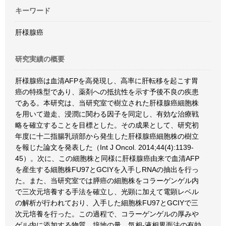
キーワード
肝様腺癌
研究実績の概要
肝様腺癌は血清AFPを高発現し、高率に肝転移を起こす胃
癌の特殊型であり、薬剤への抵抗性を示す予後不良の疾患
である。本研究は、当研究室で樹立された肝様腺癌細胞株
を用いて遊走、浸潤に関わる因子を同定し、有効な治療戦
略を確立することを目標とした。その成果として、研究初
年度に十二指腸乳頭部から発生した肝様腺癌細胞株の樹立
を報じた論文を発表した（Int J Oncol. 2014;44(4):1139-
45）。次に、この細胞株と同様に肝様腺癌由来で血清AFP
を産生する細胞株FU97とGCIYを入手しRNAの抽出を行っ
た。また、当研究室では膵癌の細胞株をコラーゲンゲル内
で三次元培養する手法を確立し、光顕に加えて電顕レベル
の解析が行われており、入手した細胞株FU97とGCIYで三
次元培養を行った。この過程で、コラーゲンゲルの厚みや
ゲル内に添加する物質、培地の量、気相‐液相界面法の有効