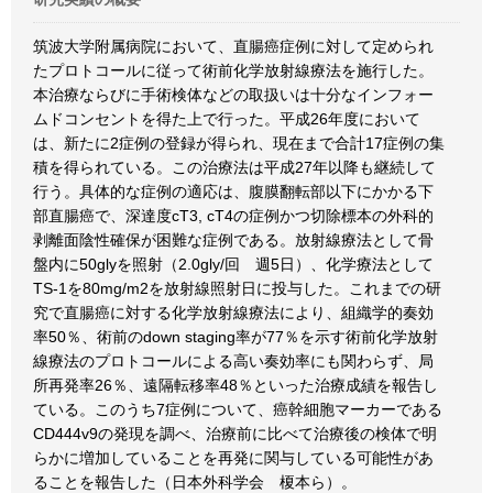
筑波大学附属病院において、直腸癌症例に対して定められ
たプロトコールに従って術前化学放射線療法を施行した。
本治療ならびに手術検体などの取扱いは十分なインフォー
ムドコンセントを得た上で行った。平成26年度において
は、新たに2症例の登録が得られ、現在まで合計17症例の集
積を得られている。この治療法は平成27年以降も継続して
行う。具体的な症例の適応は、腹膜翻転部以下にかかる下
部直腸癌で、深達度cT3, cT4の症例かつ切除標本の外科的
剥離面陰性確保が困難な症例である。放射線療法として骨
盤内に50glyを照射（2.0gly/回 週5日）、化学療法として
TS-1を80mg/m2を放射線照射日に投与した。これまでの研
究で直腸癌に対する化学放射線療法により、組織学的奏効
率50％、術前のdown staging率が77％を示す術前化学放射
線療法のプロトコールによる高い奏効率にも関わらず、局
所再発率26％、遠隔転移率48％といった治療成績を報告し
ている。このうち7症例について、癌幹細胞マーカーである
CD444v9の発現を調べ、治療前に比べて治療後の検体で明
らかに増加していることを再発に関与している可能性があ
ることを報告した（日本外科学会 榎本ら）。