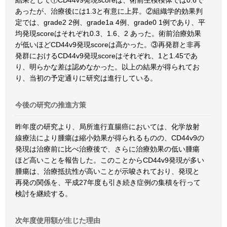
結果として①CD44v9発現scoreは、術前生検検体では0.6で
あったが、治療後には1.3と有意に上昇。②組織学的効果判
定では、grade2 2例、grade1a 4例、grade0 1例であり、平
均発現scoreはそれぞれ0.3、1.6、2 あった。術前治療効果
が低いほどCD44v9発現scoreは高かった。③再発群と非再
発群におけるCD44v9発現scoreはそれぞれ、1と1.45であ
り、明らかな差は認めなかった。以上の結果が得られてお
り、当初の予定通りに研究は進行している。
今後の研究の推進方策
昨年度の研究より、局所進行直腸癌においては、化学放射
線療法により腫瘍は縮小効果が得られるものの、CD44v9の
発現は治療前に比べ治療後で、さらに治療効果の低い腫瘍
ほど高いことを報告した。このことからCD44v9発現が多い
腫瘍は、治療抵抗性が高いことが示唆されており、発現と
再発の関係を、平成27年度も引き続き症例の集積を行って
検討を継続する。
次年度使用額が生じた理由