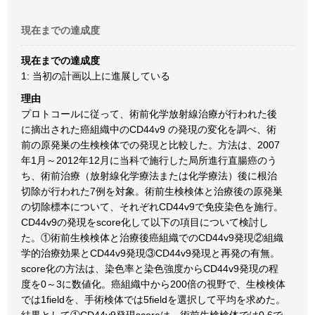
現在までの達成度
現在までの達成度
1: 当初の計画以上に進展している
理由
プロトコールに従って、術前化学放射線治療が行われた後
に摘出された癌組織中のCD44v9 の発現の変化を調べ、術
前の原発巣の生検検体での発現と比較した。方法は、2007
年1月～2012年12月に当科で施行した局所進行直腸癌のう
ち、術前治療（放射線化学療法または化学療法）後に根治
切除が行われた7例を対象。術前生検検体と治療後の原発巣
の切除標本について、それぞれCD44v9で免疫染色を施行。
CD44v9の発現をscore化して以下の項目について検討し
た。①術前生検検体と治療後癌組織でのCD44v9発現②組織
学的治療効果とCD44v9発現③CD44v9発現と再発の有無。
score化の方法は、染色率と染色強度からCD44v9発現の程
度を0～3に数値化。癌組織中から200倍の視野で、生検検体
では1fieldを、手術検体では5fieldを選択して平均を求めた。